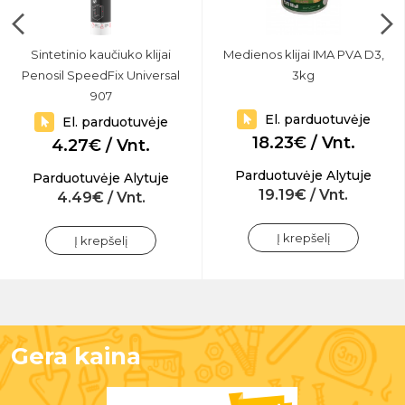
Sintetinio kaučiuko klijai
Medienos klijai IMA PVA D3,
Penosil SpeedFix Universal
3kg
907
El. parduotuvėje
El. parduotuvėje
18.23€ / Vnt.
4.27€ / Vnt.
Parduotuvėje Alytuje
Parduotuvėje Alytuje
19.19€ / Vnt.
4.49€ / Vnt.
Į krepšelį
Į krepšelį
Gera kaina