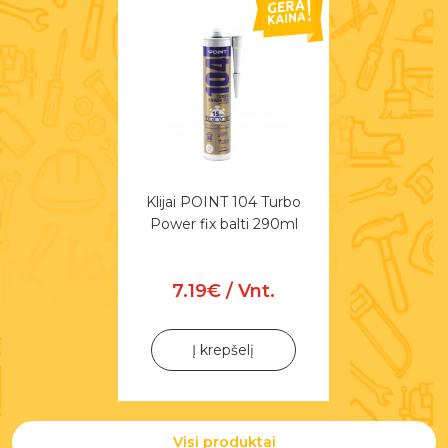
Klijai POINT 104 Turbo
Power fix balti 290ml
7.19€ / Vnt.
Į krepšelį
Visi produktai