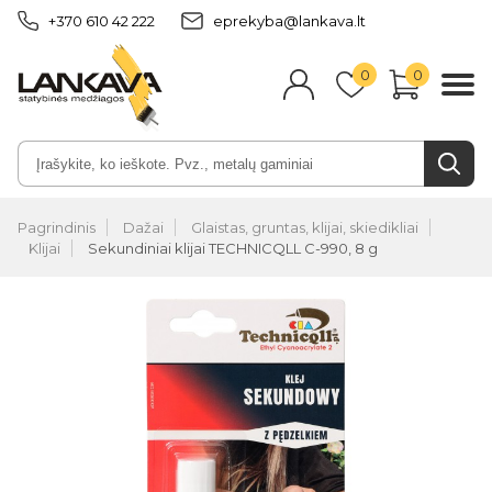
+370 610 42 222
eprekyba@lankava.lt
0
0
Pagrindinis
Dažai
Glaistas, gruntas, klijai, skiedikliai
Klijai
Sekundiniai klijai TECHNICQLL C-990, 8 g