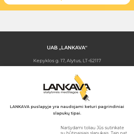
UAB „LANKAVA“
Kepyklos g. 17, Alytus, LT-62117
Įmonės kodas: 149728275
PVM mokėtojo kodas: LT497282716
A.s.: LT037044060001923651
AB SEB bankas
+370 610 42 222
LANKAVA puslapyje yra naudojami keturi pagrindiniai
slapukų tipai.
eprekyba@lankava.lt
Naršydami toliau Jūs sutinkate
su būtinaisiais slapukais. Taip pat