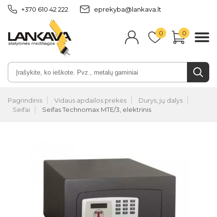
+370 610 42 222
eprekyba@lankava.lt
0
0
Pagrindinis
Vidaus apdailos prekės
Durys, jų dalys
Seifai
Seifas Technomax MTE/3, elektrinis