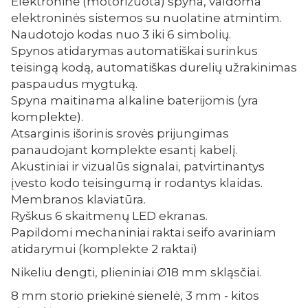
Elektroninė (motorizuota) spyna, valdoma
elektroninės sistemos su nuolatine atmintim.
Naudotojo kodas nuo 3 iki 6 simbolių.
Spynos atidarymas automatiškai surinkus
teisingą kodą, automatiškas durelių užrakinimas
paspaudus mygtuką.
Spyna maitinama alkaline baterijomis (yra
komplekte).
Atsarginis išorinis srovės prijungimas
panaudojant komplekte esantį kabelį.
Akustiniai ir vizualūs signalai, patvirtinantys
įvesto kodo teisingumą ir rodantys klaidas.
Membranos klaviatūra.
Ryškus 6 skaitmenų LED ekranas.
Papildomi mechaniniai raktai seifo avariniam
atidarymui (komplekte 2 raktai)
Nikeliu dengti, plieniniai ∅18 mm skląsčiai.
8 mm storio priekinė sienelė, 3 mm - kitos