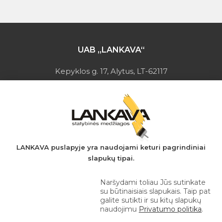
UAB „LANKAVA“
Kepyklos g. 17, Alytus, LT-62117
Įmonės kodas: 149728275
PVM mokėtojo kodas: LT497282716
A.s.: LT037044060001923651
AB SEB bankas
+370 610 42 222
LANKAVA puslapyje yra naudojami keturi pagrindiniai
slapukų tipai.
eprekyba@lankava.lt
Naršydami toliau Jūs sutinkate
su būtinaisiais slapukais. Taip pat
galite sutikti ir su kitų slapukų
naudojimu
Privatumo politika
.