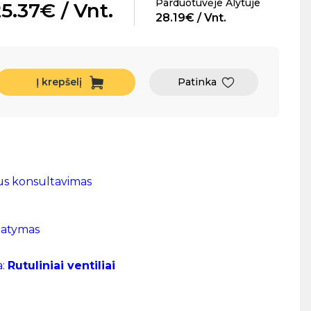
Parduotuvėje Alytuje
5.37€ / Vnt.
28.19€ / Vnt.
Į krepšelį
Patinka
us konsultavimas
tatymas
a:
Rutuliniai ventiliai