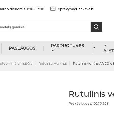
arbo dienomis 8:00 - 17:00
eprekyba@lankava.lt
PARDUOTUVĖS
PASLAUGOS
ALY
antechninė armatūra
Rutuliniai ventiliai
Rutulinis ventilis ARCO d3
Rutulinis v
Prekės kodas: 102761203