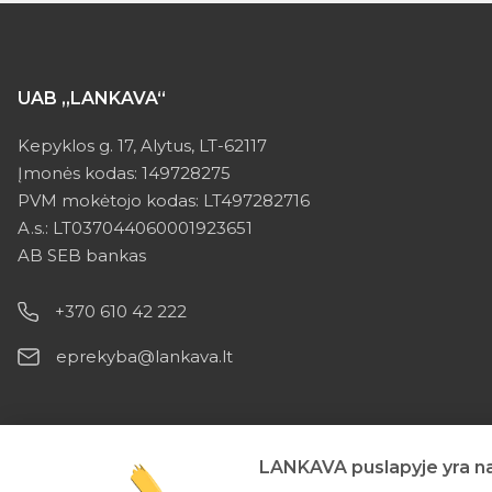
UAB „LANKAVA“
Kepyklos g. 17, Alytus, LT-62117
Įmonės kodas: 149728275
PVM mokėtojo kodas: LT497282716
A.s.: LT037044060001923651
AB SEB bankas
+370 610 42 222
eprekyba@lankava.lt
LANKAVA puslapyje yra nau