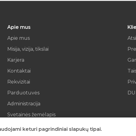
Apie mus
Kli
Apie mus
Ats
Misija, vizija, tikslai
Pre
Karjera
Gar
Kontaktai
Tai
Rekvizitai
Pri
Parduotuvės
DU
Administracija
Svetainės žemėlapis
El parduotuvės kontaktai
dojami keturi pagrindiniai slapukų tipai.