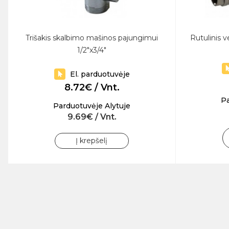
Trišakis skalbimo mašinos pajungimui
Rutulinis v
1/2"x3/4"
El. parduotuvėje
8.72€ / Vnt.
Pa
Parduotuvėje Alytuje
9.69€ / Vnt.
Į krepšelį