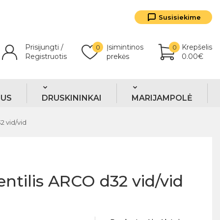
Susisiekime
Prisijungti /
Įsimintinos
Krepšelis
0
0
Registruotis
prekės
0.00€
TUS
DRUSKININKAI
MARIJAMPOLĖ
2 vid/vid
entilis ARCO d32 vid/vid