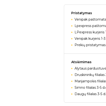
Pristatymas
Venipak paštomatai
Lpexpress paštomat
LPexpress kurjeris 
Venipak kurjeris 1-3
Prekių pristatymas 
Atsiėmimas
Alytaus parduotuvė
Druskininkų filialas 
Marijampolės filiala
Simno filialas 3-5 d
Daugų filialas 3-5 d