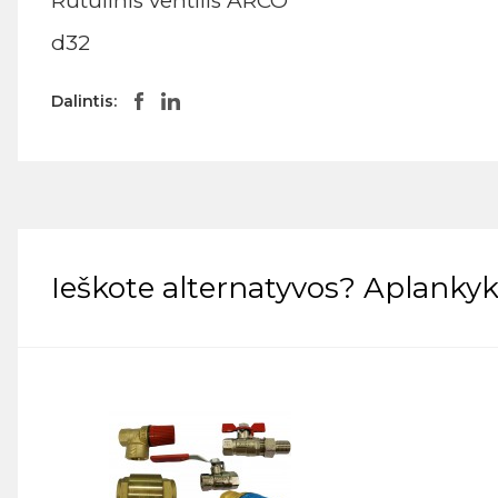
Rutulinis ventilis ARCO
d32
Dalintis:
Ieškote alternatyvos? Aplankyki