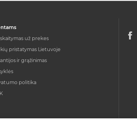
entams
iskaitymas už prekes
kių pristatymas Lietuvoje
antijos ir grąžinimas
syklės
vatumo politika
K