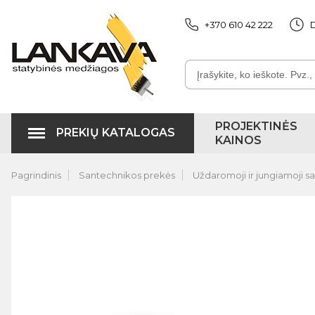
+370 610 42 222
D
PROJEKTINĖS
PREKIŲ KATALOGAS
KAINOS
Pagrindinis
Santechnikos prekės
Uždaromoji ir jungiamoji s