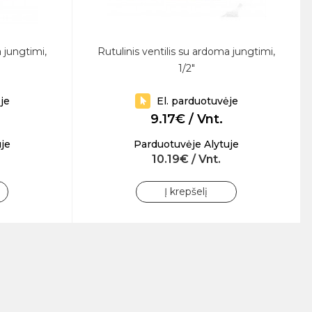
 jungtimi,
Rutulinis ventilis su ardoma jungtimi,
1/2"
je
El. parduotuvėje
9.17€ / Vnt.
je
Parduotuvėje Alytuje
10.19€ / Vnt.
Į krepšelį