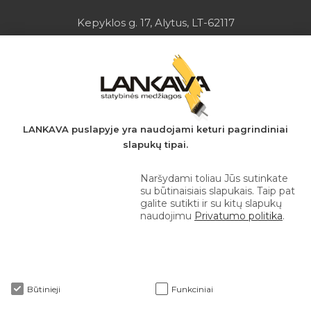
Kepyklos g. 17, Alytus, LT-62117
Įmonės kodas: 149728275
PVM mokėtojo kodas: LT497282716
A.s.: LT037044060001923651
AB SEB bankas
+370 610 42 222
LANKAVA puslapyje yra naudojami keturi pagrindiniai
slapukų tipai.
eprekyba@lankava.lt
Naršydami toliau Jūs sutinkate
su būtinaisiais slapukais. Taip pat
galite sutikti ir su kitų slapukų
naudojimu
Privatumo politika
.
Apie mus
Būtinieji
Funkciniai