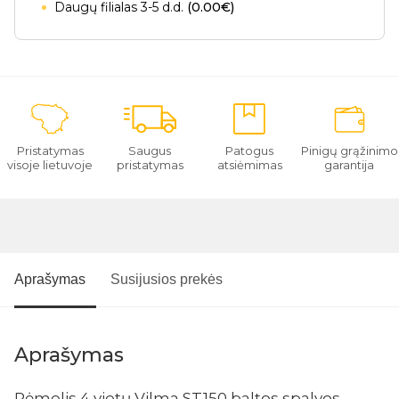
Daugų filialas 3-5 d.d.
(0.00€)
Pristatymas
Saugus
Patogus
Pinigų grąžinimo
visoje lietuvoje
pristatymas
atsiėmimas
garantija
Aprašymas
Susijusios prekės
Aprašymas
Rėmelis 4 vietų Vilma ST150 baltos spalvos.