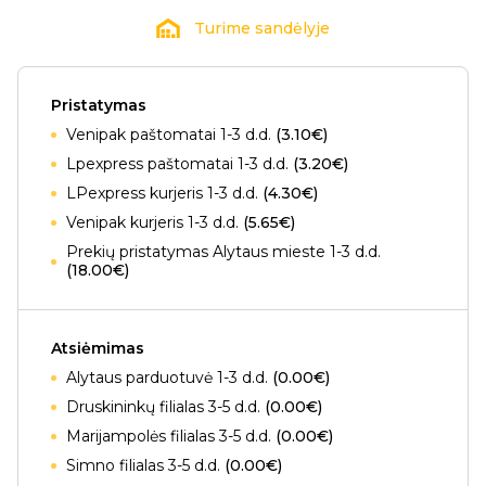
Turime sandėlyje
Pristatymas
Venipak paštomatai 1-3 d.d.
(3.10€)
Lpexpress paštomatai 1-3 d.d.
(3.20€)
LPexpress kurjeris 1-3 d.d.
(4.30€)
Venipak kurjeris 1-3 d.d.
(5.65€)
Prekių pristatymas Alytaus mieste 1-3 d.d.
(18.00€)
Atsiėmimas
Alytaus parduotuvė 1-3 d.d.
(0.00€)
Druskininkų filialas 3-5 d.d.
(0.00€)
Marijampolės filialas 3-5 d.d.
(0.00€)
Simno filialas 3-5 d.d.
(0.00€)