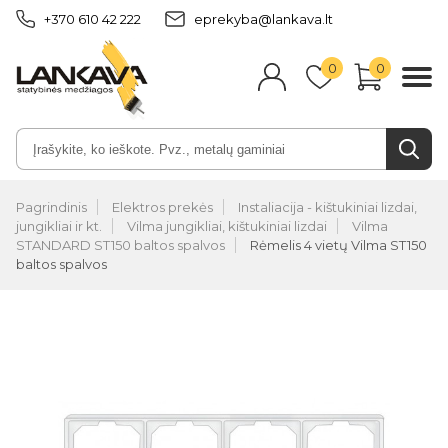
+370 610 42 222
eprekyba@lankava.lt
0
0
Pagrindinis
Elektros prekės
Instaliacija - kištukiniai lizdai,
jungikliai ir kt.
Vilma jungikliai, kištukiniai lizdai
Vilma
STANDARD ST150 baltos spalvos
Rėmelis 4 vietų Vilma ST150
baltos spalvos