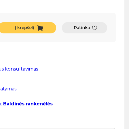
Į krepšelį
Patinka
us konsultavimas
tatymas
a:
Baldinės rankenėlės