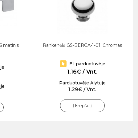
6 matinis
Rankenėlė GS-BERGA-1-01, Chromas
El. parduotuvėje
je
1.16€ / Vnt.
Parduotuvėje Alytuje
je
1.29€ / Vnt.
Į krepšelį