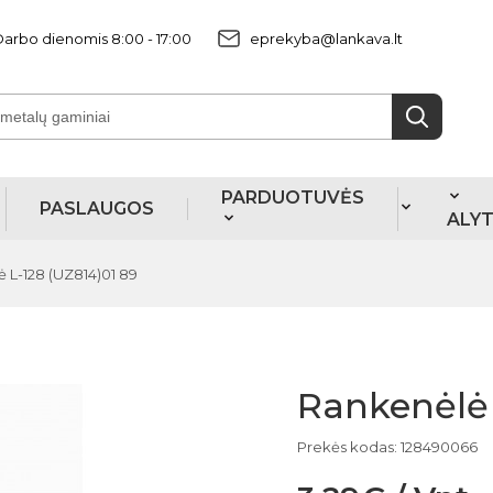
arbo dienomis 8:00 - 17:00
eprekyba@lankava.lt
PARDUOTUVĖS
PASLAUGOS
ALY
 L-128 (UZ814)01 89
Rankenėlė 
Prekės kodas: 128490066