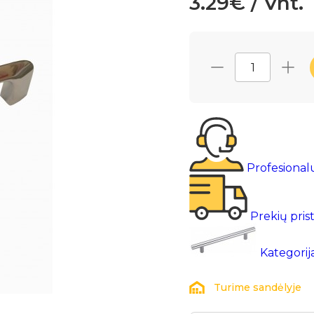
3.29€ / Vnt.
Profesional
Prekių pris
Kategorij
Turime sandėlyje