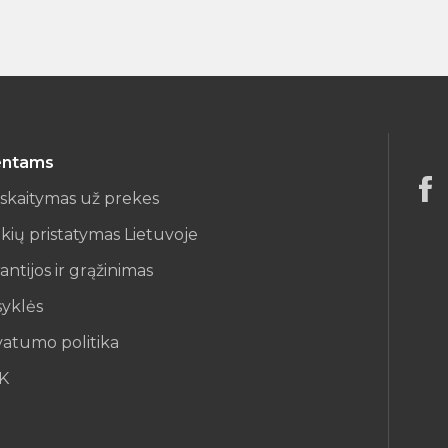
entams
iskaitymas už prekes
kių pristatymas Lietuvoje
antijos ir grąžinimas
syklės
vatumo politika
K