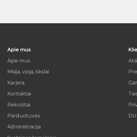
Apie mus
Kli
Apie mus
Ats
Misija, vizija, tikslai
Pre
Karjera
Gar
Kontaktai
Tai
Rekvizitai
Pri
Parduotuvės
DU
Administracija