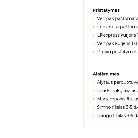
Pristatymas
Venipak paštomatai
Lpexpress paštomat
LPexpress kurjeris 
Venipak kurjeris 1-3
Prekių pristatymas 
Atsiėmimas
Alytaus parduotuvė
Druskininkų filialas 
Marijampolės filiala
Simno filialas 3-5 d
Daugų filialas 3-5 d