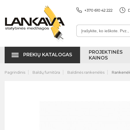
+370 610 42 222
D
PROJEKTINĖS
PREKIŲ KATALOGAS
KAINOS
Pagrindinis
Baldų furnitūra
Baldinės rankenėlės
Rankenėlė