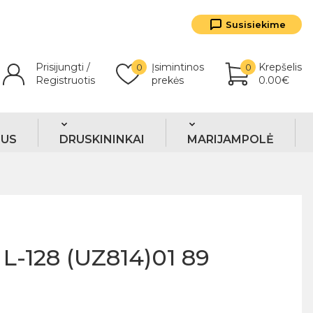
Susisiekime
Prisijungti /
Įsimintinos
Krepšelis
0
0
Registruotis
prekės
0.00€
TUS
DRUSKININKAI
MARIJAMPOLĖ
L-128 (UZ814)01 89