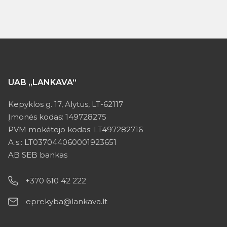
UAB „LANKAVA“
Kepyklos g. 17, Alytus, LT-62117
Įmonės kodas: 149728275
PVM mokėtojo kodas: LT497282716
A.s.: LT037044060001923651
AB SEB bankas
+370 610 42 222
eprekyba@lankava.lt