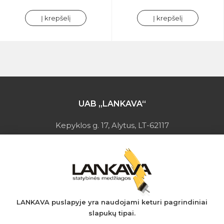
Į krepšelį
Į krepšelį
UAB „LANKAVA“
Kepyklos g. 17, Alytus, LT-62117
Įmonės kodas: 149728275
PVM mokėtojo kodas: LT497282716
A.s.: LT037044060001923651
AB SEB bankas
+370 610 42 222
LANKAVA puslapyje yra naudojami keturi pagrindiniai
slapukų tipai.
eprekyba@lankava.lt