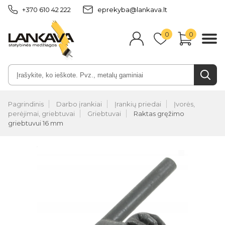
+370 610 42 222
eprekyba@lankava.lt
0
0
Pagrindinis
Darbo įrankiai
Įrankių priedai
Įvorės,
perėjimai, griebtuvai
Griebtuvai
Raktas gręžimo
griebtuvui 16 mm