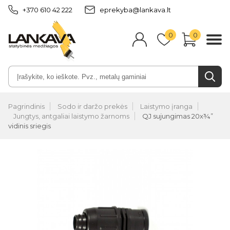
+370 610 42 222
eprekyba@lankava.lt
0
0
Pagrindinis
Sodo ir daržo prekės
Laistymo įranga
Jungtys, antgaliai laistymo žarnoms
QJ sujungimas 20x¾”
vidinis sriegis