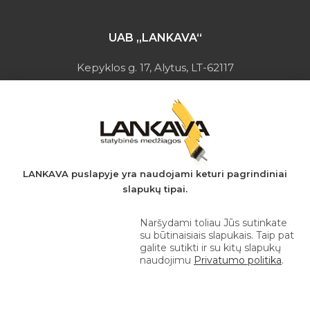
UAB „LANKAVA“
Kepyklos g. 17, Alytus, LT-62117
Įmonės kodas: 149728275
PVM mokėtojo kodas: LT497282716
A.s.: LT037044060001923651
AB SEB bankas
+370 610 42 222
LANKAVA puslapyje yra naudojami keturi pagrindiniai
slapukų tipai.
eprekyba@lankava.lt
Naršydami toliau Jūs sutinkate
su būtinaisiais slapukais. Taip pat
galite sutikti ir su kitų slapukų
naudojimu
Privatumo politika
.