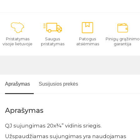
Pristatymas
Saugus
Patogus
Pinigų grąžinimo
visoje lietuvoje
pristatymas
atsiėmimas
garantija
Aprašymas
Susijusios prekės
Aprašymas
QJ sujungimas 20x¾” vidinis sriegis.
Užspaudžiamas sujungimas yra naudojamas