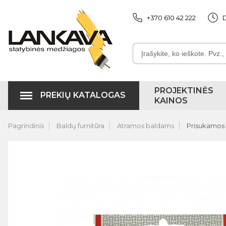
+370 610 42 222
D
PROJEKTINĖS
PREKIŲ KATALOGAS
KAINOS
Pagrindinis
Baldų furnitūra
Atramos baldams
Prisukamos 