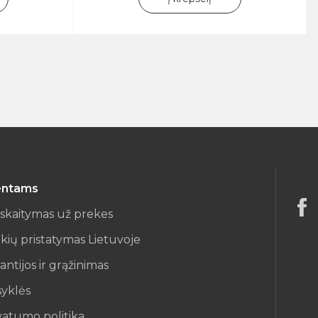
entams
iskaitymas už prekes
kių pristatymas Lietuvoje
antijos ir grąžinimas
syklės
vatumo politika