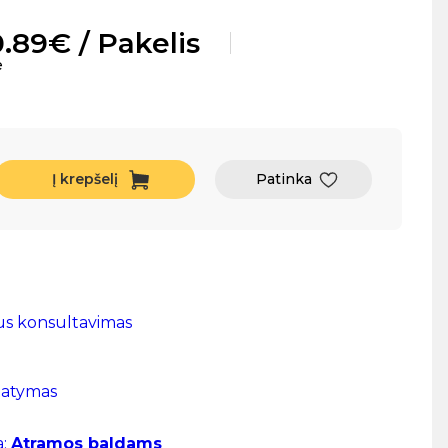
0.89€ / Pakelis
e
Į krepšelį
Patinka
us konsultavimas
tatymas
a:
Atramos baldams