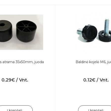
ės atrama 35x50mm, juoda
Baldinė kojelė M6, j
0.29€ / Vnt.
0.12€ / Vnt.
Į krepšelį
Į krepšelį