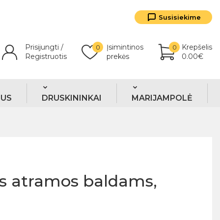
Susisiekime
Prisijungti /
Įsimintinos
Krepšelis
0
0
Registruotis
prekės
0.00€
TUS
DRUSKININKAI
MARIJAMPOLĖ
s atramos baldams,