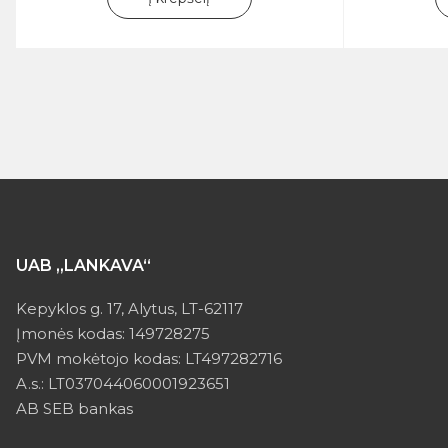
UAB „LANKAVA“
Kepyklos g. 17, Alytus, LT-62117
Įmonės kodas: 149728275
PVM mokėtojo kodas: LT497282716
A.s.: LT037044060001923651
AB SEB bankas