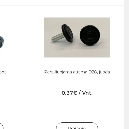
uoda
Reguliuojama atrama D28, juoda
0.37€ / Vnt.
Į krepšelį