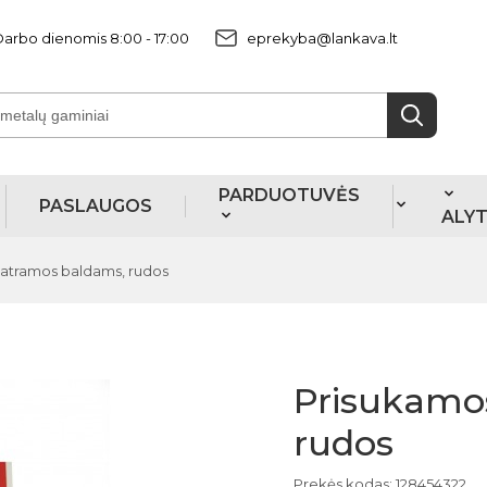
arbo dienomis 8:00 - 17:00
eprekyba@lankava.lt
PARDUOTUVĖS
PASLAUGOS
ALY
atramos baldams, rudos
Prisukamo
rudos
Prekės kodas: 128454322