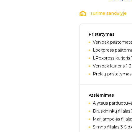
Turime sandėlyje
Pristatymas
Venipak paštomatai
Lpexpress paštomat
LPexpress kurjeris 
Venipak kurjeris 1-3
Prekių pristatymas 
Atsiėmimas
Alytaus parduotuvė
Druskininkų filialas 
Marijampolės filiala
Simno filialas 3-5 d