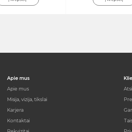
Apie mus
Kli
Apie mus
Ats
Misija, vizija, tikslai
Pre
Karjera
Gar
Kontaktai
Tai
Rekvizitai
Pri