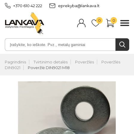
+370 610 42 222
eprekyba@lankava.lt
0
0
Pagrindinis
Tvirtinimo detalės
Poveržlės
Poveržlės
DIN9021
Poveržlė DIN9021 M18