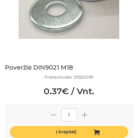
Poveržlė DIN9021 M18
Prekės kodas: 125520359
0.37€ / Vnt.
Į krepšelį