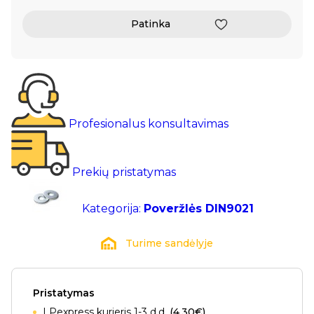
Patinka
Profesionalus konsultavimas
Prekių pristatymas
Kategorija:
Poveržlės DIN9021
Turime sandėlyje
Pristatymas
LPexpress kurjeris 1-3 d.d.
(4.30€)