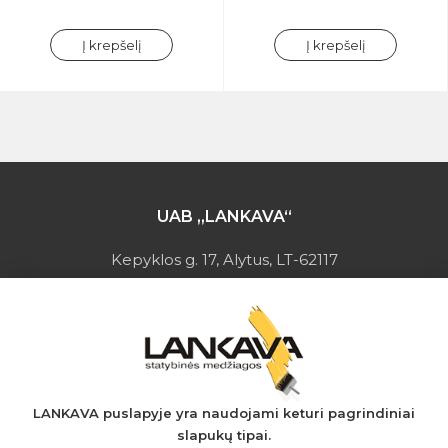
Į krepšelį
Į krepšelį
UAB „LANKAVA“
Kepyklos g. 17, Alytus, LT-62117
Įmonės kodas: 149728275
PVM mokėtojo kodas: LT497282716
A.s.: LT037044060001923651
AB SEB bankas
+370 610 42 222
LANKAVA puslapyje yra naudojami keturi pagrindiniai
slapukų tipai.