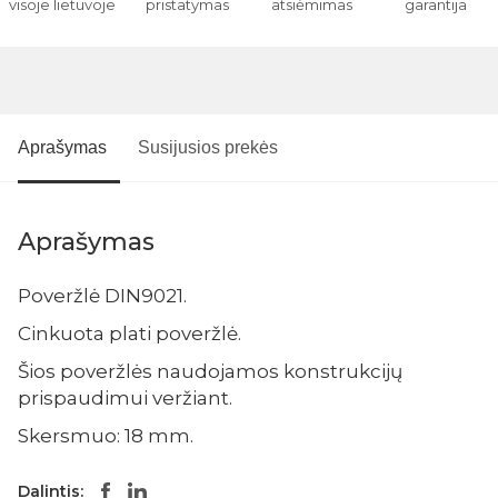
visoje lietuvoje
pristatymas
atsiėmimas
garantija
Aprašymas
Susijusios prekės
Aprašymas
Poveržlė DIN9021.
Cinkuota plati poveržlė.
Šios poveržlės naudojamos konstrukcijų
prispaudimui veržiant.
Skersmuo: 18 mm.
Dalintis: