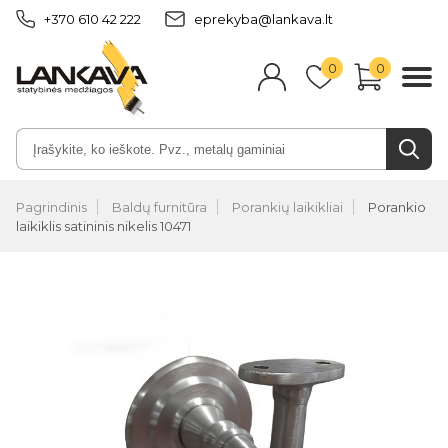
+370 610 42 222
eprekyba@lankava.lt
0
0
Pagrindinis
Baldų furnitūra
Porankių laikikliai
Porankio
laikiklis satininis nikelis 10471