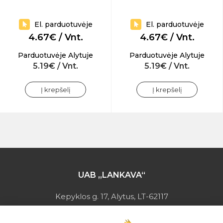
El. parduotuvėje
El. parduotuvėje
4.67€ / Vnt.
4.67€ / Vnt.
Parduotuvėje Alytuje
Parduotuvėje Alytuje
5.19€ / Vnt.
5.19€ / Vnt.
Į krepšelį
Į krepšelį
UAB „LANKAVA“
Kepyklos g. 17, Alytus, LT-62117
Įmonės kodas: 149728275
PVM mokėtojo kodas: LT497282716