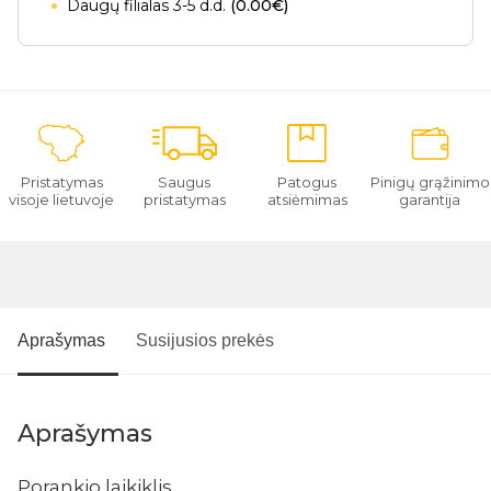
Daugų filialas 3-5 d.d.
(0.00€)
Pristatymas
Saugus
Patogus
Pinigų grąžinimo
visoje lietuvoje
pristatymas
atsiėmimas
garantija
Aprašymas
Susijusios prekės
Aprašymas
Porankio laikiklis.