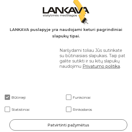
A.s.: LT037044060001923651
AB SEB bankas
+370 610 42 222
LANKAVA puslapyje yra naudojami keturi pagrindiniai
slapukų tipai.
eprekyba@lankava.lt
Naršydami toliau Jūs sutinkate
su būtinaisiais slapukais. Taip pat
galite sutikti ir su kitų slapukų
naudojimu
Privatumo politika
.
Apie mus
Būtinieji
Funkciniai
Klientams
Statistiniai
Rinkodaros
Patvirtinti pažymėtus
2026 © Lankava visos teisės saugomos