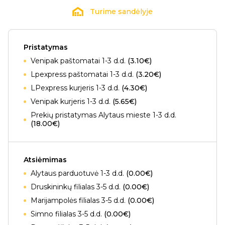
Turime sandėlyje
Pristatymas
Venipak paštomatai 1-3 d.d.
(3.10€)
Lpexpress paštomatai 1-3 d.d.
(3.20€)
LPexpress kurjeris 1-3 d.d.
(4.30€)
Venipak kurjeris 1-3 d.d.
(5.65€)
Prekių pristatymas Alytaus mieste 1-3 d.d.
(18.00€)
Atsiėmimas
Alytaus parduotuvė 1-3 d.d.
(0.00€)
Druskininkų filialas 3-5 d.d.
(0.00€)
Marijampolės filialas 3-5 d.d.
(0.00€)
Simno filialas 3-5 d.d.
(0.00€)