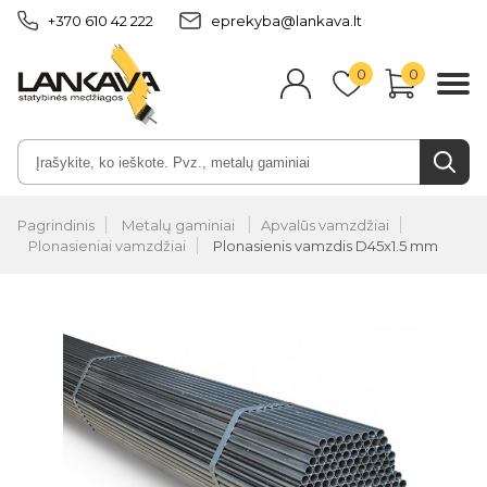
+370 610 42 222
eprekyba@lankava.lt
0
0
Pagrindinis
Metalų gaminiai
Apvalūs vamzdžiai
Plonasieniai vamzdžiai
Plonasienis vamzdis D45x1.5 mm