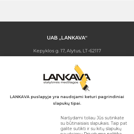
UAB „LANKAVA“
Kepyklos g. 17, Alytus, LT-62117
Įmonės kodas: 149728275
PVM mokėtojo kodas: LT497282716
A.s.: LT037044060001923651
AB SEB bankas
+370 610 42 222
LANKAVA puslapyje yra naudojami keturi pagrindiniai
slapukų tipai.
eprekyba@lankava.lt
Naršydami toliau Jūs sutinkate
su būtinaisiais slapukais. Taip pat
galite sutikti ir su kitų slapukų