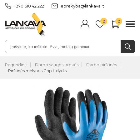
+370 610 42 222
eprekyba@lankava.lt
0
0
Pagrindinis
Darbo saugos prekės
Darbo pirštinės
Pirštinės mėlynos Grip L dydis