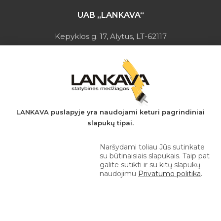
UAB „LANKAVA“
Kepyklos g. 17, Alytus, LT-62117
Įmonės kodas: 149728275
PVM mokėtojo kodas: LT497282716
A.s.: LT037044060001923651
AB SEB bankas
+370 610 42 222
LANKAVA puslapyje yra naudojami keturi pagrindiniai
slapukų tipai.
eprekyba@lankava.lt
Naršydami toliau Jūs sutinkate
su būtinaisiais slapukais. Taip pat
galite sutikti ir su kitų slapukų
naudojimu
Privatumo politika
.