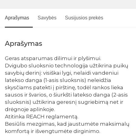
Aprašymas
Savybės
Susijusios prekės
Aprašymas
Geras atsparumas dilimui ir plyšimui.
Dvigubo sluoksnio technologija užtikrina puikų
savybių derinį: visiškai lygi, nelaidi vandeniui
latekso danga (1-asis sluoksnis) neleidžia
skysčiams patekti į pirštinę, todėl rankos lieka
sausos ir švarios, o šiurkšti latekso danga (2-asis
sluoksnis) užtikrina geresnį sugriebimą net ir
drėgnoje aplinkoje.
Atitinka REACH reglamentą.
Besiūlis mezgimas, kad jaustumėte maksimalų
komfortą ir išvengtumėte dirginimo.