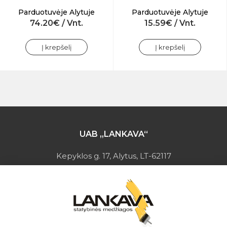
Parduotuvėje Alytuje
Parduotuvėje Alytuje
74.20€ / Vnt.
15.59€ / Vnt.
Į krepšelį
Į krepšelį
UAB „LANKAVA“
Kepyklos g. 17, Alytus, LT-62117
Įmonės kodas: 149728275
PVM mokėtojo kodas: LT497282716
A.s.: LT037044060001923651
AB SEB bankas