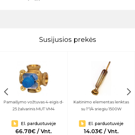
Susijusios prekės
Pamaišymo vožtuvas 4-eigis d-
Kaitinimo elementas lenktas
25 žalvarinis MUT VM4
su 1"1/4 sriegiu 1500W
El. parduotuvėje
El. parduotuvėje
66.78€ / Vnt.
14.03€ / Vnt.