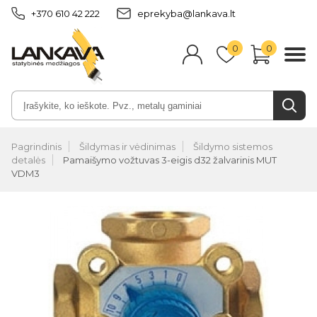
+370 610 42 222
eprekyba@lankava.lt
0
0
Pagrindinis
Šildymas ir vėdinimas
Šildymo sistemos
detalės
Pamaišymo vožtuvas 3-eigis d32 žalvarinis MUT
VDM3