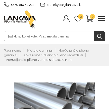
+370 610 42 222
eprekyba@lankava.lt
0
0
Pagrindinis
Metalų gaminiai
Nerūdijančio plieno
gaminiai
Apvalūs nerūdijančio plieno vamzdžiai
Nerūdijančio plieno vamzdis d-22x2,0 mm