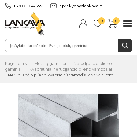
+370 610 42 222
eprekyba@lankava.lt
0
0
Pagrindinis
Metalų gaminiai
Nerūdijančio plieno
gaminiai
Kvadratiniai nerūdijančio plieno vamzdžiai
Nerūdijančio plieno kvadratinis vamzdis 35x35x1.5 mm