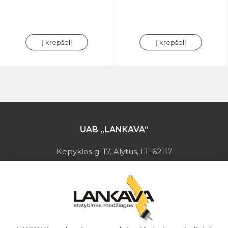
Į krepšelį
Į krepšelį
UAB „LANKAVA“
Kepyklos g. 17, Alytus, LT-62117
Įmonės kodas: 149728275
PVM mokėtojo kodas: LT497282716
A.s.: LT037044060001923651
AB SEB bankas