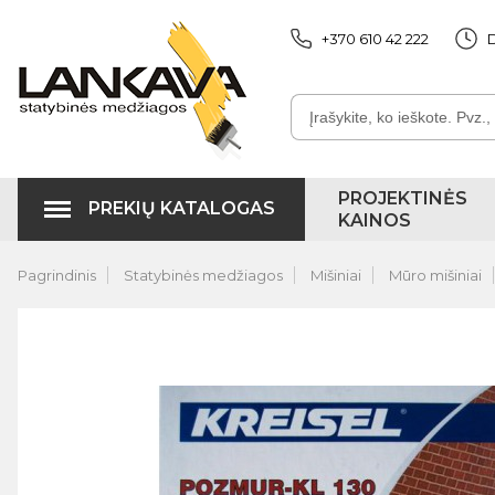
+370 610 42 222
D
PROJEKTINĖS
PREKIŲ KATALOGAS
KAINOS
Pagrindinis
Statybinės medžiagos
Mišiniai
Mūro mišiniai