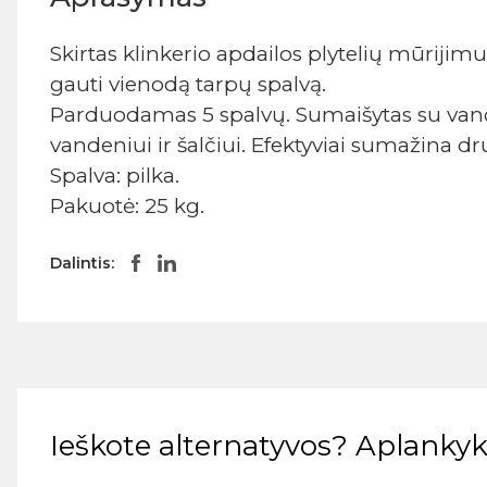
Skirtas klinkerio apdailos plytelių mūrijim
gauti vienodą tarpų spalvą.
Parduodamas 5 spalvų. Sumaišytas su vanden
vandeniui ir šalčiui. Efektyviai sumažina 
Spalva: pilka.
Pakuotė: 25 kg.
Dalintis:
Ieškote alternatyvos? Aplankyki