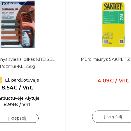
nys šviesiai pilkas KREISEL
Mūro mišinys SAKRET Z
Pozmur-KL, 25kg
El. parduotuvėje
4.09€ / Vnt.
8.54€ / Vnt.
rduotuvėje Alytuje
8.99€ / Vnt.
Į krepšelį
Į krepšelį