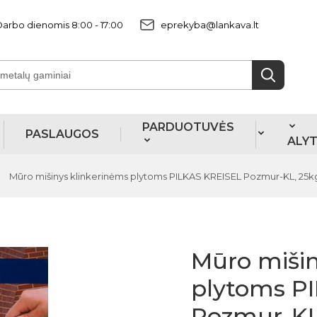
arbo dienomis 8:00 - 17:00
eprekyba@lankava.lt
PARDUOTUVĖS
PASLAUGOS
ALY
Mūro mišinys klinkerinėms plytoms PILKAS KREISEL Pozmur-KL, 25k
Mūro mišin
plytoms P
Pozmur-KL