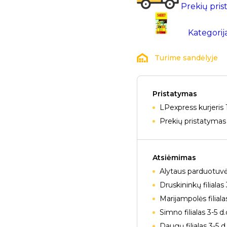
Prekių pris
Kategorij
Turime sandėlyje
Pristatymas
LPexpress kurjeris 
Prekių pristatymas 
Atsiėmimas
Alytaus parduotuvė
Druskininkų filialas 
Marijampolės filiala
Simno filialas 3-5 d
Daugų filialas 3-5 d