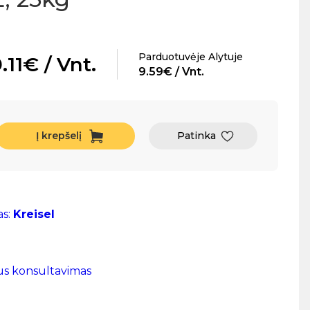
Parduotuvėje Alytuje
.11€ / Vnt.
9.59€ / Vnt.
Į krepšelį
Patinka
as:
Kreisel
us konsultavimas