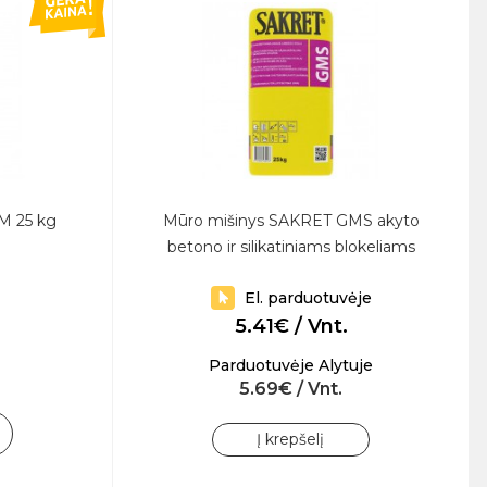
M 25 kg
Mūro mišinys SAKRET GMS akyto
betono ir silikatiniams blokeliams
El. parduotuvėje
5.41€ / Vnt.
Parduotuvėje Alytuje
5.69€ / Vnt.
Į krepšelį