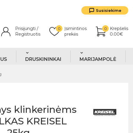
Susisiekime
Prisijungti /
Įsimintinos
Krepšelis
0
0
Registruotis
prekės
0.00€
TUS
DRUSKININKAI
MARIJAMPOLĖ
g
ys klinkerinėms
ILKAS KREISEL
, 25kg