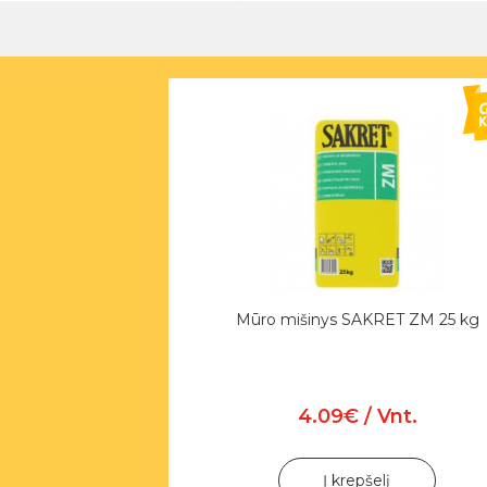
Mūro mišinys SAKRET ZM 25 kg
4.09€ / Vnt.
Į krepšelį