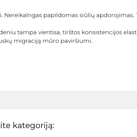
ui. Nereikalngas papildomas siūlių apdorojimas. 
iu tampa vientisa, tirštos konsistencijos elast
druskų migraciją mūro paviršiumi.
te kategoriją: