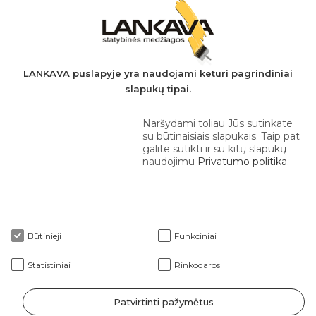
PVM mokėtojo kodas: LT497282716
A.s.: LT037044060001923651
AB SEB bankas
+370 610 42 222
LANKAVA puslapyje yra naudojami keturi pagrindiniai
slapukų tipai.
eprekyba@lankava.lt
Naršydami toliau Jūs sutinkate
su būtinaisiais slapukais. Taip pat
galite sutikti ir su kitų slapukų
naudojimu
Privatumo politika
.
Apie mus
Būtinieji
Funkciniai
Klientams
Statistiniai
Rinkodaros
Patvirtinti pažymėtus
2026 © Lankava visos teisės saugomos