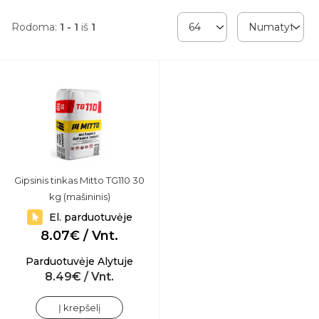
Rodoma:
1 - 1
iš
1
Gipsinis tinkas Mitto TG110 30
kg (mašininis)
El. parduotuvėje
8.07€ / Vnt.
Parduotuvėje Alytuje
8.49€ / Vnt.
Į krepšelį