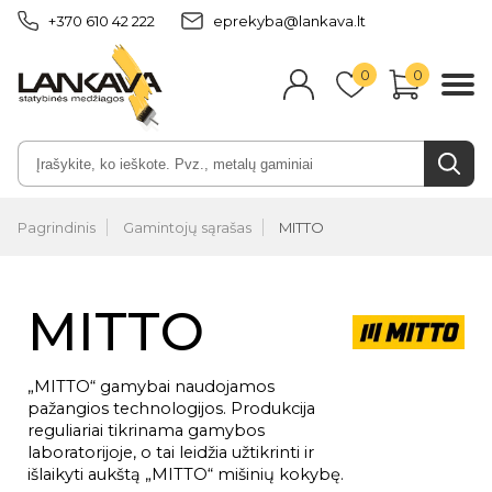
+370 610 42 222
eprekyba@lankava.lt
0
0
Pagrindinis
Gamintojų sąrašas
MITTO
MITTO
„MITTO“ gamybai naudojamos
pažangios technologijos. Produkcija
reguliariai tikrinama gamybos
laboratorijoje, o tai leidžia užtikrinti ir
išlaikyti aukštą „MITTO“ mišinių kokybę.