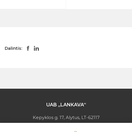
Dalintis:
UAB „LANKAVA“
Kepyklos g. 17, Alytus, LT-62117
Įmonės kodas: 149728275