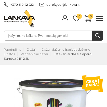
+370 610 42 222
eprekyba@lankava.lt
0
0
Pagrindinis
Dažai
Dažai, dažymo įrankiai, dažymo
juostos
Vandeniniai dažai
Lateksiniai dažai Caparol
Samtex 7 B1 2,5L