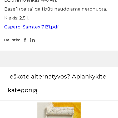
Džiūvimo laikas: 4-6 val.
Bazė 1 (balta) gali būti naudojama netonuota.
Kiekis: 2,5 l.
Caparol Samtex 7 B1.pdf
Dalintis:
Ieškote alternatyvos? Aplankykite
kategoriją: