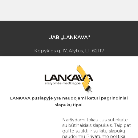
UAB „LANKAVA“
Kepyklos g. 17, Alytus, LT-62117
Įmonės kodas: 149728275
PVM mokėtojo kodas: LT497282716
A.s.: LT037044060001923651
AB SEB bankas
+370 610 42 222
LANKAVA puslapyje yra naudojami keturi pagrindiniai
slapukų tipai.
eprekyba@lankava.lt
Naršydami toliau Jūs sutinkate
su būtinaisiais slapukais. Taip pat
galite sutikti ir su kitų slapukų
naudojimu
Privatumo politika
.