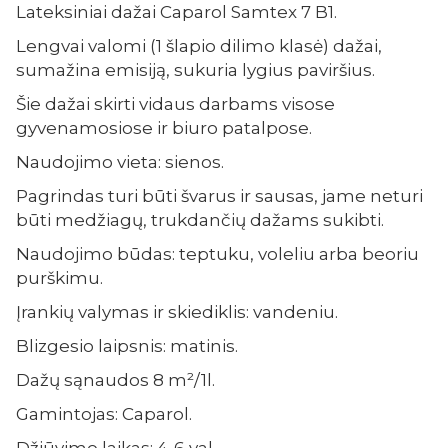
Lateksiniai dažai Caparol Samtex 7 B1.
Lengvai valomi (1 šlapio dilimo klasė) dažai,
sumažina emisiją, sukuria lygius paviršius.
Šie dažai skirti vidaus darbams visose
gyvenamosiose ir biuro patalpose.
Naudojimo vieta: sienos.
Pagrindas turi būti švarus ir sausas, jame neturi
būti medžiagų, trukdančių dažams sukibti.
Naudojimo būdas: teptuku, voleliu arba beoriu
purškimu.
Įrankių valymas ir skiediklis: vandeniu.
Blizgesio laipsnis: matinis.
Dažų sąnaudos 8 m²/1l.
Gamintojas: Caparol.