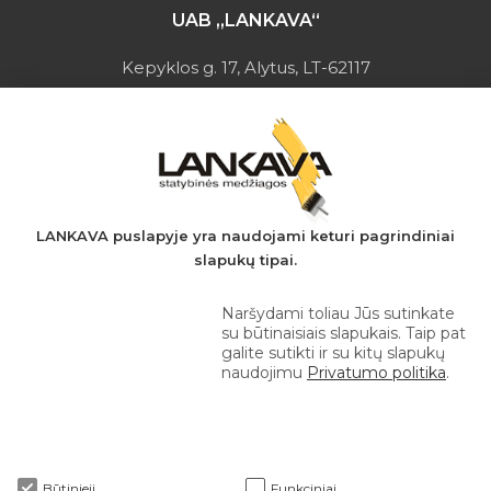
UAB „LANKAVA“
Kepyklos g. 17, Alytus, LT-62117
Įmonės kodas: 149728275
PVM mokėtojo kodas: LT497282716
A.s.: LT037044060001923651
AB SEB bankas
+370 610 42 222
LANKAVA puslapyje yra naudojami keturi pagrindiniai
slapukų tipai.
eprekyba@lankava.lt
Naršydami toliau Jūs sutinkate
su būtinaisiais slapukais. Taip pat
galite sutikti ir su kitų slapukų
naudojimu
Privatumo politika
.
Apie mus
Būtinieji
Funkciniai