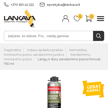
+370 610 42 222
eprekyba@lankava.lt
0
0
Pagrindinis
Vidaus apdailos prekės
Hermetikai,
montavimo putos, sandarinimo juostos
Sandarinimo,
montavimo putos
Langų ir durų sandarinimo putos Penosil,
750 ml