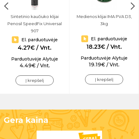
Sintetinio kaučiuko klijai
Medienos klijai IMA PVA D3,
Penosil SpeedFix Universal
3kg
907
El. parduotuvėje
El. parduotuvėje
18.23€ / Vnt.
4.27€ / Vnt.
Parduotuvėje Alytuje
Parduotuvėje Alytuje
19.19€ / Vnt.
4.49€ / Vnt.
Į krepšelį
Į krepšelį
Gera kaina