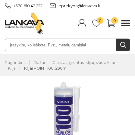
+370 610 42 222
eprekyba@lankava.lt
0
0
Pagrindinis
Dažai
Glaistas, gruntas, klijai, skiedikliai
Klijai
Klijai POINT 100, 290ml