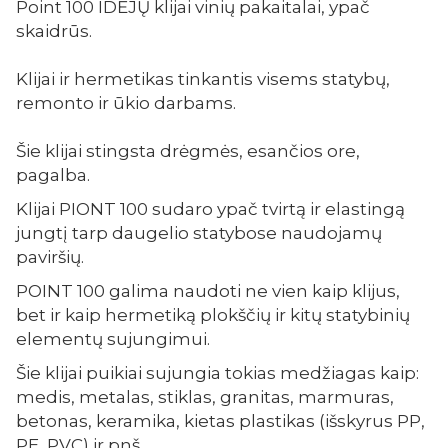
Point 100 IDĖJŲ klijai vinių pakaitalai, ypač
skaidrūs.
Klijai ir hermetikas tinkantis visems statybų,
remonto ir ūkio darbams.
Šie klijai stingsta drėgmės, esančios ore,
pagalba.
Klijai PIONT 100 sudaro ypač tvirtą ir elastingą
jungtį tarp daugelio statybose naudojamų
paviršių.
POINT 100 galima naudoti ne vien kaip klijus,
bet ir kaip hermetiką plokščių ir kitų statybinių
elementų sujungimui.
Šie klijai puikiai sujungia tokias medžiagas kaip:
medis, metalas, stiklas, granitas, marmuras,
betonas, keramika, kietas plastikas (išskyrus PP,
PE, PVC) ir pnš.