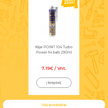
Klijai POINT 104 Turbo
Power fix balti 290ml
7.19€ / Vnt.
Į krepšelį
Visi produktai