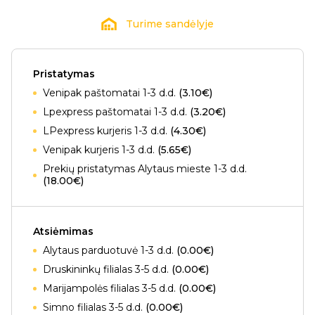
Turime sandėlyje
Pristatymas
Venipak paštomatai 1-3 d.d.
(3.10€)
Lpexpress paštomatai 1-3 d.d.
(3.20€)
LPexpress kurjeris 1-3 d.d.
(4.30€)
Venipak kurjeris 1-3 d.d.
(5.65€)
Prekių pristatymas Alytaus mieste 1-3 d.d.
(18.00€)
Atsiėmimas
Alytaus parduotuvė 1-3 d.d.
(0.00€)
Druskininkų filialas 3-5 d.d.
(0.00€)
Marijampolės filialas 3-5 d.d.
(0.00€)
Simno filialas 3-5 d.d.
(0.00€)