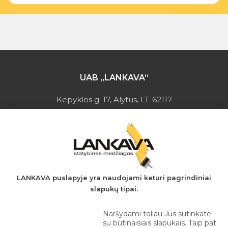
UAB „LANKAVA“
Kepyklos g. 17, Alytus, LT-62117
Įmonės kodas: 149728275
PVM mokėtojo kodas: LT497282716
A.s.: LT037044060001923651
AB SEB bankas
+370 610 42 222
LANKAVA puslapyje yra naudojami keturi pagrindiniai
slapukų tipai.
eprekyba@lankava.lt
Naršydami toliau Jūs sutinkate
su būtinaisiais slapukais. Taip pat