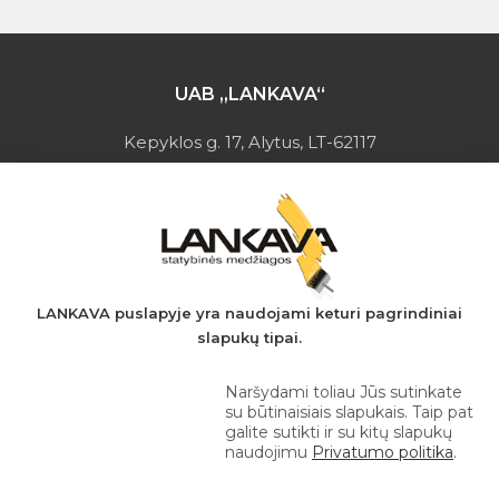
UAB „LANKAVA“
Kepyklos g. 17, Alytus, LT-62117
Įmonės kodas: 149728275
PVM mokėtojo kodas: LT497282716
A.s.: LT037044060001923651
AB SEB bankas
+370 610 42 222
LANKAVA puslapyje yra naudojami keturi pagrindiniai
slapukų tipai.
eprekyba@lankava.lt
Naršydami toliau Jūs sutinkate
su būtinaisiais slapukais. Taip pat
galite sutikti ir su kitų slapukų
naudojimu
Privatumo politika
.