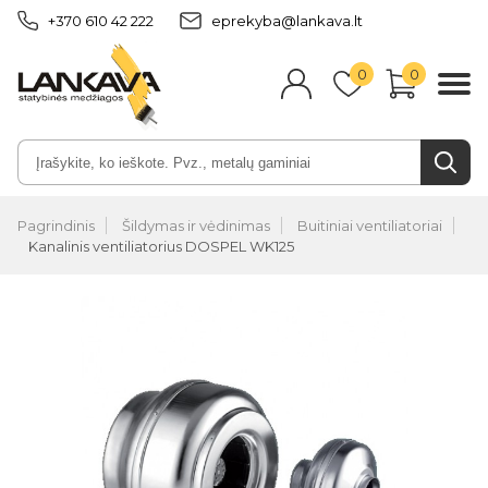
+370 610 42 222
eprekyba@lankava.lt
0
0
Pagrindinis
Šildymas ir vėdinimas
Buitiniai ventiliatoriai
Kanalinis ventiliatorius DOSPEL WK125