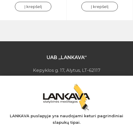
Į krepšelį
Į krepšelį
UAB „LANKAVA“
Kepyklos g. 17, Alytus, LT-62117
Įmonės kodas: 149728275
PVM mokėtojo kodas: LT497282716
A.s.: LT037044060001923651
AB SEB bankas
+370 610 42 222
LANKAVA puslapyje yra naudojami keturi pagrindiniai
slapukų tipai.
eprekyba@lankava.lt