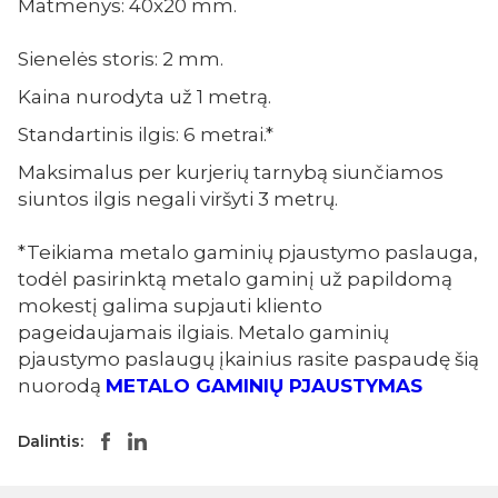
Matmenys: 40x20 mm.
Sienelės storis: 2 mm.
Kaina nurodyta už 1 metrą.
Standartinis ilgis: 6 metrai.*
Maksimalus per kurjerių tarnybą siunčiamos
siuntos ilgis negali viršyti 3 metrų.
*Teikiama metalo gaminių pjaustymo paslauga,
todėl pasirinktą metalo gaminį už papildomą
mokestį galima supjauti kliento
pageidaujamais ilgiais. Metalo gaminių
pjaustymo paslaugų įkainius rasite paspaudę šią
nuorodą
METALO GAMINIŲ PJAUSTYMAS
Dalintis: