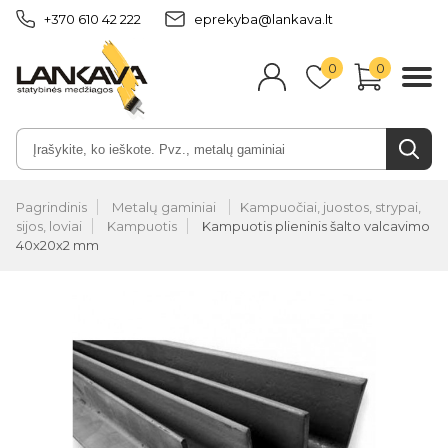
+370 610 42 222
eprekyba@lankava.lt
0
0
Pagrindinis
Metalų gaminiai
Kampuočiai, juostos, strypai,
sijos, loviai
Kampuotis
Kampuotis plieninis šalto valcavimo
40x20x2 mm