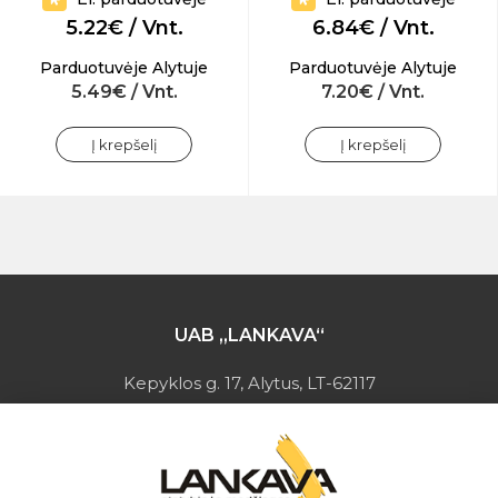
5.22€ / Vnt.
6.84€ / Vnt.
Parduotuvėje Alytuje
Parduotuvėje Alytuje
5.49€ / Vnt.
7.20€ / Vnt.
Į krepšelį
Į krepšelį
UAB „LANKAVA“
Kepyklos g. 17, Alytus, LT-62117
Įmonės kodas: 149728275
PVM mokėtojo kodas: LT497282716
A.s.: LT037044060001923651
AB SEB bankas