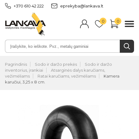
+370 610 42 222
eprekyba@lankava.lt
0
0
Pagrindinis
Sodo ir daržo prekės
Sodo ir daržo
inventorius, įrankiai
Atsarginės dalys karučiams,
vežimėliams
Ratai karučiams, vežimėliams
Kamera
karučiui, 3,25 x 8 cm.