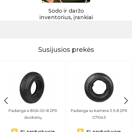
Sodo ir daržo
inventorius, įrankiai
Susijusios prekės
Padanga 4.80/4.00-8 2PR
Padanga su kamera 3.5-8 2PR
sluoksnių
G71043
El. parduotuvėje
El. parduotuvėje