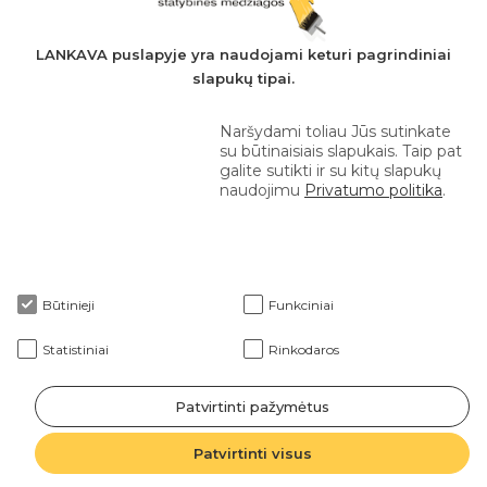
+370 610 42 222
LANKAVA puslapyje yra naudojami keturi pagrindiniai
slapukų tipai.
eprekyba@lankava.lt
Naršydami toliau Jūs sutinkate
su būtinaisiais slapukais. Taip pat
galite sutikti ir su kitų slapukų
naudojimu
Privatumo politika
.
Apie mus
Būtinieji
Funkciniai
Klientams
Statistiniai
Rinkodaros
Patvirtinti pažymėtus
2026 © Lankava visos teisės saugomos
Patvirtinti visus
Sprendimas: