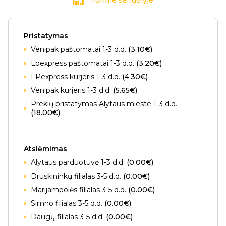
Turime sandėlyje
Pristatymas
Venipak paštomatai 1-3 d.d.
(3.10€)
Lpexpress paštomatai 1-3 d.d.
(3.20€)
LPexpress kurjeris 1-3 d.d.
(4.30€)
Venipak kurjeris 1-3 d.d.
(5.65€)
Prekių pristatymas Alytaus mieste 1-3 d.d.
(18.00€)
Atsiėmimas
Alytaus parduotuvė 1-3 d.d.
(0.00€)
Druskininkų filialas 3-5 d.d.
(0.00€)
Marijampolės filialas 3-5 d.d.
(0.00€)
Simno filialas 3-5 d.d.
(0.00€)
Daugų filialas 3-5 d.d.
(0.00€)