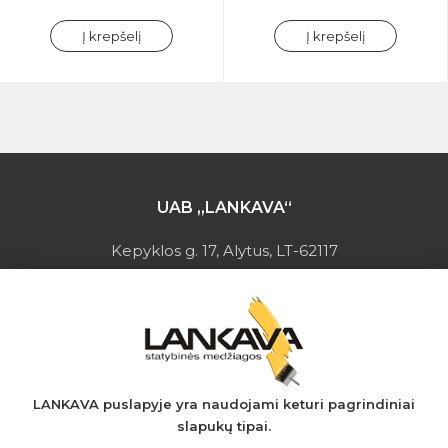
Į krepšelį
Į krepšelį
UAB „LANKAVA“
Kepyklos g. 17, Alytus, LT-62117
Įmonės kodas: 149728275
PVM mokėtojo kodas: LT497282716
A.s.: LT037044060001923651
AB SEB bankas
+370 610 42 222
LANKAVA puslapyje yra naudojami keturi pagrindiniai
slapukų tipai.
eprekyba@lankava.lt