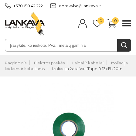
+370 610 42 222
eprekyba@lankava.lt
0
0
Pagrindinis
Elektros prekės
Laidai ir kabeliai
Izoliacija
laidams ir kabeliams
Izoliacija žalia Vini Tape 0.13x19x20m