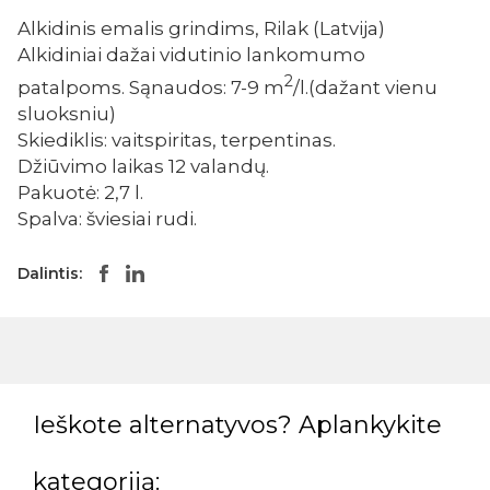
Alkidinis emalis grindims, Rilak (Latvija)
Alkidiniai dažai vidutinio lankomumo
2
patalpoms. Sąnaudos: 7-9 m
/l.(dažant vienu
sluoksniu)
Skiediklis: vaitspiritas, terpentinas.
Džiūvimo laikas 12 valandų.
Pakuotė: 2,7 l.
Spalva: šviesiai rudi.
Dalintis:
Ieškote alternatyvos? Aplankykite
kategoriją: