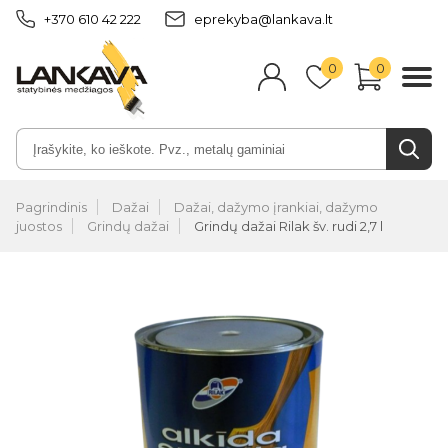
+370 610 42 222
eprekyba@lankava.lt
0
0
Pagrindinis
Dažai
Dažai, dažymo įrankiai, dažymo
juostos
Grindų dažai
Grindų dažai Rilak šv. rudi 2,7 l