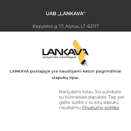
UAB „LANKAVA“
Kepyklos g. 17, Alytus, LT-62117
Įmonės kodas: 149728275
PVM mokėtojo kodas: LT497282716
A.s.: LT037044060001923651
AB SEB bankas
+370 610 42 222
LANKAVA puslapyje yra naudojami keturi pagrindiniai
slapukų tipai.
eprekyba@lankava.lt
Naršydami toliau Jūs sutinkate
su būtinaisiais slapukais. Taip pat
galite sutikti ir su kitų slapukų
naudojimu
Privatumo politika
.