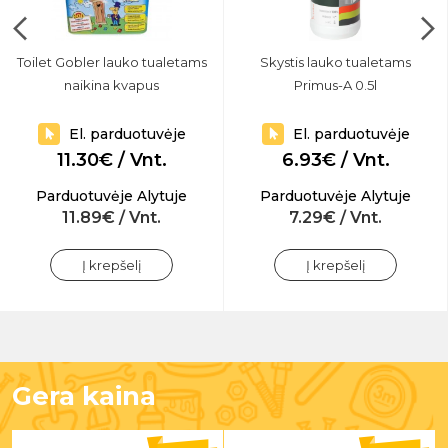
Toilet Gobler lauko tualetams
Skystis lauko tualetams
naikina kvapus
Primus-A 0.5l
El. parduotuvėje
El. parduotuvėje
11.30€ / Vnt.
6.93€ / Vnt.
Parduotuvėje Alytuje
Parduotuvėje Alytuje
11.89€ / Vnt.
7.29€ / Vnt.
Į krepšelį
Į krepšelį
Gera kaina