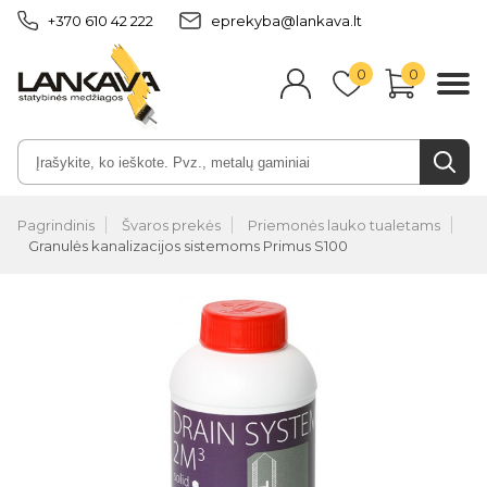
+370 610 42 222
eprekyba@lankava.lt
0
0
Pagrindinis
Švaros prekės
Priemonės lauko tualetams
Granulės kanalizacijos sistemoms Primus S100