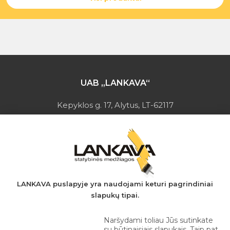
UAB „LANKAVA“
Kepyklos g. 17, Alytus, LT-62117
Įmonės kodas: 149728275
PVM mokėtojo kodas: LT497282716
A.s.: LT037044060001923651
AB SEB bankas
+370 610 42 222
LANKAVA puslapyje yra naudojami keturi pagrindiniai
slapukų tipai.
eprekyba@lankava.lt
Naršydami toliau Jūs sutinkate
su būtinaisiais slapukais. Taip pat