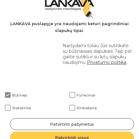
AB SEB bankas
+370 610 42 222
LANKAVA puslapyje yra naudojami keturi pagrindiniai
slapukų tipai.
eprekyba@lankava.lt
Naršydami toliau Jūs sutinkate
su būtinaisiais slapukais. Taip pat
galite sutikti ir su kitų slapukų
naudojimu
Privatumo politika
.
Apie mus
Būtinieji
Funkciniai
Klientams
Statistiniai
Rinkodaros
Patvirtinti pažymėtus
2026 © Lankava visos teisės saugomos
Patvirtinti visus
Sprendimas: