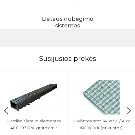
Lietaus nubėgimo
sistemos
Susijusios prekės
Plastikinis latako elementas
Suvirintos grot.34.3x38.1/30x2
ACO 19313 su grotelėmis
6100x1000(cinkuotos)