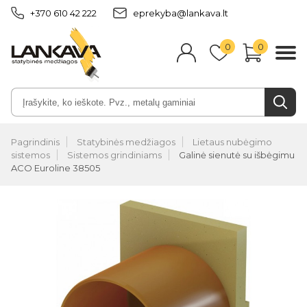
+370 610 42 222
eprekyba@lankava.lt
0
0
Pagrindinis
Statybinės medžiagos
Lietaus nubėgimo
sistemos
Sistemos grindiniams
Galinė sienutė su išbėgimu
ACO Euroline 38505