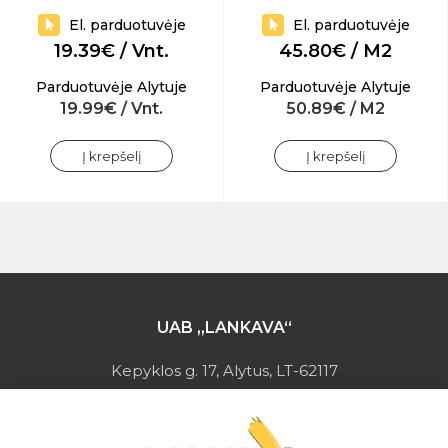
El. parduotuvėje
El. parduotuvėje
19.39€ / Vnt.
45.80€ / M2
Parduotuvėje Alytuje
Parduotuvėje Alytuje
19.99€ / Vnt.
50.89€ / M2
Į krepšelį
Į krepšelį
UAB „LANKAVA“
Kepyklos g. 17, Alytus, LT-62117
Įmonės kodas: 149728275
PVM mokėtojo kodas: LT497282716
A.s.: LT037044060001923651