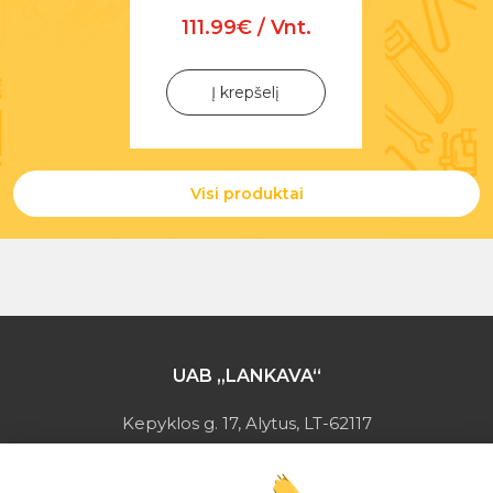
111.99€ / Vnt.
Į krepšelį
Visi produktai
UAB „LANKAVA“
Kepyklos g. 17, Alytus, LT-62117
Įmonės kodas: 149728275
PVM mokėtojo kodas: LT497282716