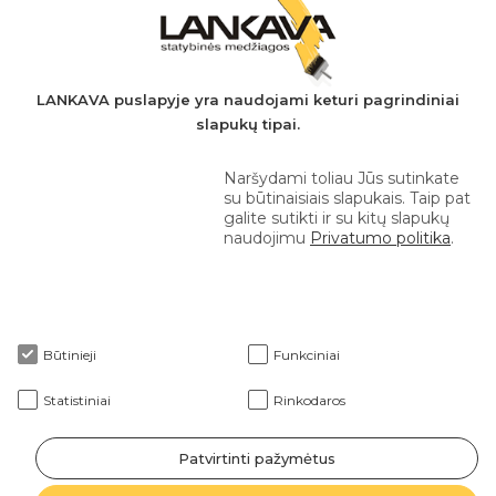
A.s.: LT037044060001923651
AB SEB bankas
+370 610 42 222
LANKAVA puslapyje yra naudojami keturi pagrindiniai
slapukų tipai.
eprekyba@lankava.lt
Naršydami toliau Jūs sutinkate
su būtinaisiais slapukais. Taip pat
galite sutikti ir su kitų slapukų
naudojimu
Privatumo politika
.
Apie mus
Būtinieji
Funkciniai
Klientams
Statistiniai
Rinkodaros
Patvirtinti pažymėtus
2026 © Lankava visos teisės saugomos