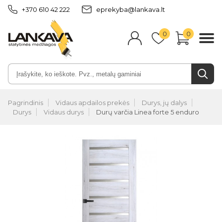
+370 610 42 222
eprekyba@lankava.lt
0
0
Pagrindinis
Vidaus apdailos prekės
Durys, jų dalys
Durys
Vidaus durys
Durų varčia Linea forte 5 enduro