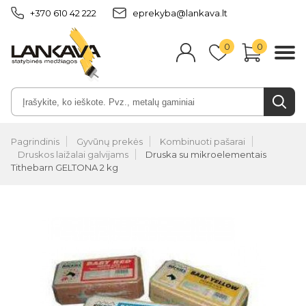
+370 610 42 222
eprekyba@lankava.lt
0
0
Pagrindinis
Gyvūnų prekės
Kombinuoti pašarai
Druskos laižalai galvijams
Druska su mikroelementais
Tithebarn GELTONA 2 kg