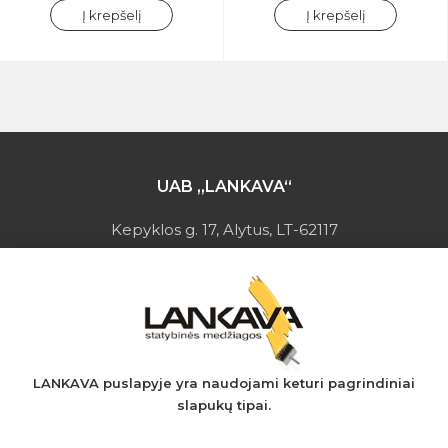
Į krepšelį
Į krepšelį
UAB „LANKAVA“
Kepyklos g. 17, Alytus, LT-62117
Įmonės kodas: 149728275
PVM mokėtojo kodas: LT497282716
A.s.: LT037044060001923651
AB SEB bankas
+370 610 42 222
LANKAVA puslapyje yra naudojami keturi pagrindiniai
slapukų tipai.
eprekyba@lankava.lt