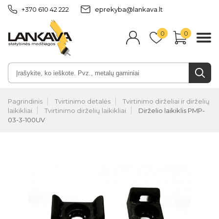
+370 610 42 222
eprekyba@lankava.lt
0
0
Pagrindinis
Tvirtinimo detalės
Tvirtinimo dirželiai ir dirželių
laikikliai
Tvirtinimo dirželių laikikliai
Dirželio laikiklis PMP-
03-3-100UV