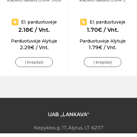
Kabelio laikiklis USMP 3-bis
Kabelio laikiklis USMP 2
El. parduotuvėje
El. parduotuvėje
2.18€ / Vnt.
1.70€ / Vnt.
Parduotuvėje Alytuje
Parduotuvėje Alytuje
2.29€ / Vnt.
1.79€ / Vnt.
Į krepšelį
Į krepšelį
UAB „LANKAVA“
Kepyklos g. 17, Alytus, LT-62117
Įmonės kodas: 149728275