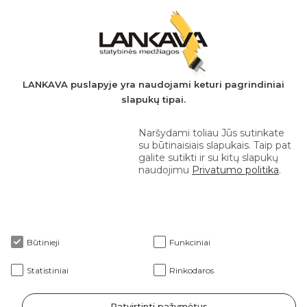
PVM mokėtojo kodas: LT497282716
A.s.: LT037044060001923651
AB SEB bankas
+370 610 42 222
LANKAVA puslapyje yra naudojami keturi pagrindiniai
slapukų tipai.
eprekyba@lankava.lt
Naršydami toliau Jūs sutinkate
su būtinaisiais slapukais. Taip pat
galite sutikti ir su kitų slapukų
naudojimu
Privatumo politika
.
Apie mus
Būtinieji
Funkciniai
Klientams
Statistiniai
Rinkodaros
Patvirtinti pažymėtus