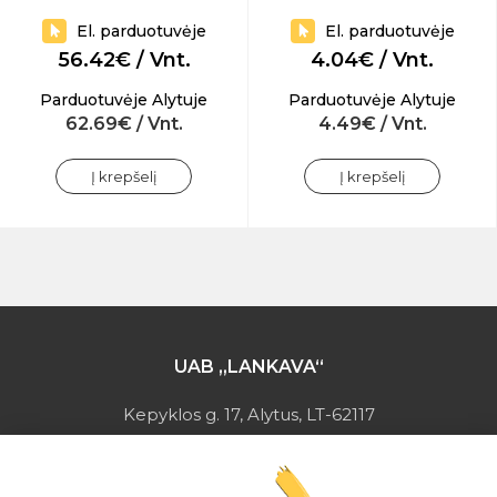
El. parduotuvėje
El. parduotuvėje
56.42€ / Vnt.
4.04€ / Vnt.
Parduotuvėje Alytuje
Parduotuvėje Alytuje
62.69€ / Vnt.
4.49€ / Vnt.
Į krepšelį
Į krepšelį
UAB „LANKAVA“
Kepyklos g. 17, Alytus, LT-62117
Įmonės kodas: 149728275
PVM mokėtojo kodas: LT497282716