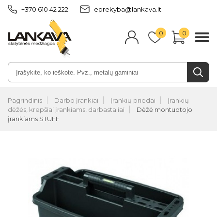
+370 610 42 222
eprekyba@lankava.lt
0
0
Pagrindinis
Darbo įrankiai
Įrankių priedai
Įrankių
dėžės, krepšiai įrankiams, darbastaliai
Dėžė montuotojo
įrankiams STUFF