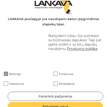
A.s.: LT037044060001923651
AB SEB bankas
+370 610 42 222
LANKAVA puslapyje yra naudojami keturi pagrindiniai
slapukų tipai.
eprekyba@lankava.lt
Naršydami toliau Jūs sutinkate
su būtinaisiais slapukais. Taip pat
galite sutikti ir su kitų slapukų
naudojimu
Privatumo politika
.
Apie mus
Būtinieji
Funkciniai
Klientams
Statistiniai
Rinkodaros
Patvirtinti pažymėtus
2026 © Lankava visos teisės saugomos
Patvirtinti visus