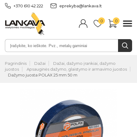
+370 610 42 222
eprekyba@lankava.lt
0
0
Pagrindinis
Dažai
Dažai, dažymo įrankiai, dažymo
juostos
Apsauginės dažymo, glaistymo ir armavimo juostos
Dažymo juosta POLAX 25 mm 50 m