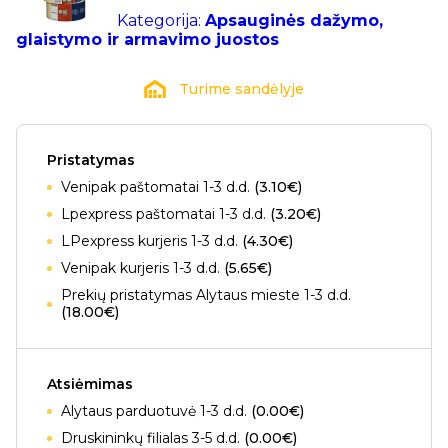
Kategorija:
Apsauginės dažymo,
glaistymo ir armavimo juostos
Turime sandėlyje
Pristatymas
Venipak paštomatai 1-3 d.d.
(3.10€)
Lpexpress paštomatai 1-3 d.d.
(3.20€)
LPexpress kurjeris 1-3 d.d.
(4.30€)
Venipak kurjeris 1-3 d.d.
(5.65€)
Prekių pristatymas Alytaus mieste 1-3 d.d.
(18.00€)
Atsiėmimas
Alytaus parduotuvė 1-3 d.d.
(0.00€)
Druskininkų filialas 3-5 d.d.
(0.00€)