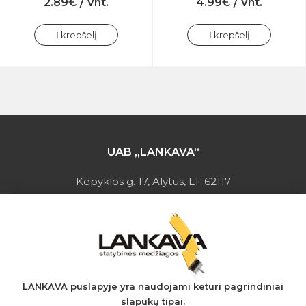
2.89€ / Vnt.
4.99€ / Vnt.
Į krepšelį
Į krepšelį
UAB „LANKAVA“
Kepyklos g. 17, Alytus, LT-62117
Įmonės kodas: 149728275
PVM mokėtojo kodas: LT497282716
A.s.: LT037044060001923651
AB SEB bankas
+370 610 42 222
LANKAVA puslapyje yra naudojami keturi pagrindiniai
slapukų tipai.