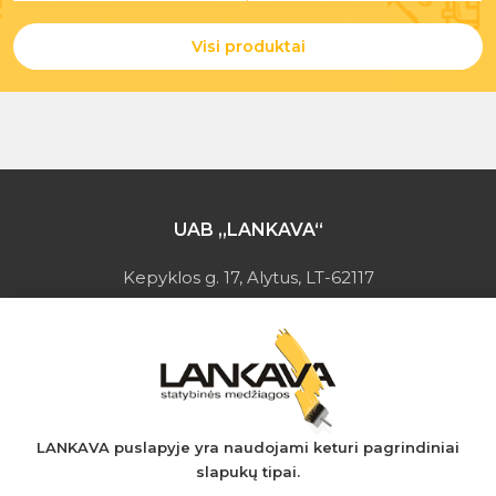
Visi produktai
UAB „LANKAVA“
Kepyklos g. 17, Alytus, LT-62117
Įmonės kodas: 149728275
PVM mokėtojo kodas: LT497282716
A.s.: LT037044060001923651
AB SEB bankas
+370 610 42 222
LANKAVA puslapyje yra naudojami keturi pagrindiniai
slapukų tipai.
eprekyba@lankava.lt