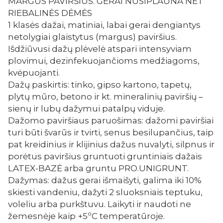
MARGUS PAVIRŠIUS. GERAI NUSIPLAUNA NET
RIEBALINĖS DĖMĖS
1 klasės dažai, matiniai, labai gerai dengiantys
netolygiai glaistytus (margus) paviršius.
Išdžiūvusi dažų plėvelė atspari intensyviam
plovimui, dezinfekuojančioms medžiagoms,
kvėpuojanti.
Dažų paskirtis: tinko, gipso kartono, tapetų,
plytų mūro, betono ir kt. mineralinių paviršių –
sienų ir lubų dažymui patalpų viduje.
Dažomo paviršiaus paruošimas: dažomi paviršiai
turi būti švarūs ir tvirti, senus besilupančius, taip
pat kreidinius ir klijinius dažus nuvalyti, silpnus ir
porėtus paviršius gruntuoti gruntiniais dažais
LATEX-BAZĖ arba gruntu PRO.UNIGRUNT.
Dažymas: dažus gerai išmaišyti, galima iki 10%
skiesti vandeniu, dažyti 2 sluoksniais teptuku,
voleliu arba purkštuvu. Laikyti ir naudoti ne
žemesnėje kaip +5ºC temperatūroje.