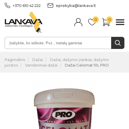
+370 610 42 222
eprekyba@lankava.lt
0
0
Pagrindinis
Dažai
Dažai, dažymo įrankiai, dažymo
juostos
Vandeniniai dažai
Dažai Celomat 10L PRO