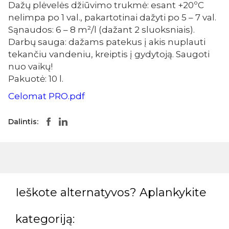
Dažų plėvelės džiūvimo trukmė: esant +20ºC
nelimpa po 1 val., pakartotinai dažyti po 5 – 7 val.
Sąnaudos: 6 – 8 m²/l (dažant 2 sluoksniais).
Darbų sauga: dažams patekus į akis nuplauti
tekančiu vandeniu, kreiptis į gydytoją. Saugoti
nuo vaikų!
Pakuotė: 10 l.
Celomat PRO.pdf
Dalintis:
Ieškote alternatyvos? Aplankykite
kategoriją: