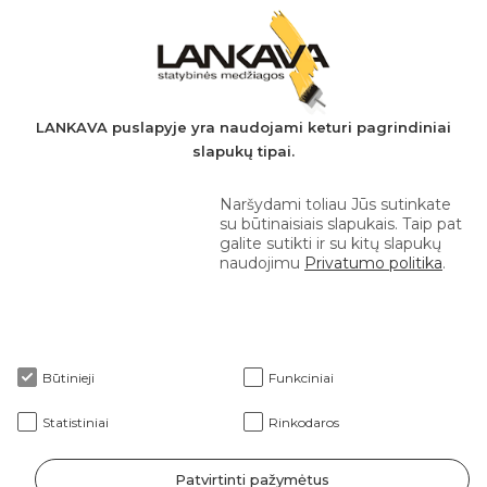
PVM mokėtojo kodas: LT497282716
A.s.: LT037044060001923651
AB SEB bankas
+370 610 42 222
LANKAVA puslapyje yra naudojami keturi pagrindiniai
slapukų tipai.
eprekyba@lankava.lt
Naršydami toliau Jūs sutinkate
su būtinaisiais slapukais. Taip pat
galite sutikti ir su kitų slapukų
naudojimu
Privatumo politika
.
Apie mus
Būtinieji
Funkciniai
Klientams
Statistiniai
Rinkodaros
Patvirtinti pažymėtus