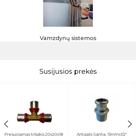
Vamzdynų sistemos
Susijusios prekės
Presuojamas trišakis 20x20x18
Antgalis Sanha, 15mmx1/2"