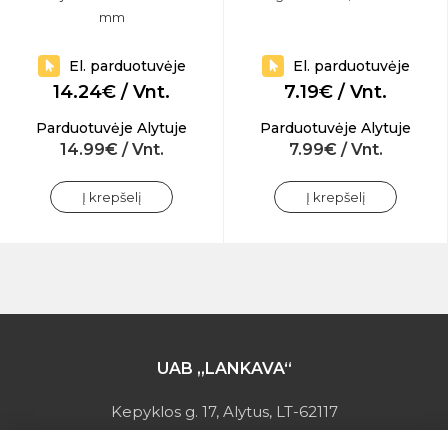
mm
El. parduotuvėje
El. parduotuvėje
14.24€ / Vnt.
7.19€ / Vnt.
Parduotuvėje Alytuje
Parduotuvėje Alytuje
14.99€ / Vnt.
7.99€ / Vnt.
Į krepšelį
Į krepšelį
UAB „LANKAVA“
Kepyklos g. 17, Alytus, LT-62117
Įmonės kodas: 149728275