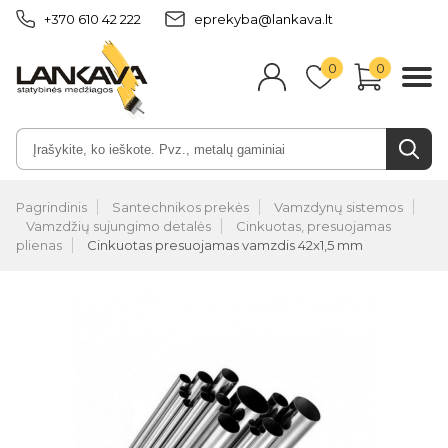
+370 610 42 222
eprekyba@lankava.lt
0
0
Pagrindinis
Santechnikos prekės
Vamzdynų sistemos
Vamzdžių sujungimo detalės
Cinkuotas, presuojamas
plienas
Cinkuotas presuojamas vamzdis 42x1,5 mm