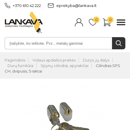
+370 610 42 222
eprekyba@lankava.lt
0
0
Pagrindinis
Vidaus apdailos prekės
Durys, jų dalys
Durų furnitūra
Spynų cilindrai, apyrakčiai
Cilindras SPS
CH, dvipusis, 5 raktai