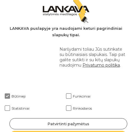
A.s.: LT037044060001923651
AB SEB bankas
+370 610 42 222
LANKAVA puslapyje yra naudojami keturi pagrindiniai
slapukų tipai.
eprekyba@lankava.lt
Naršydami toliau Jūs sutinkate
su būtinaisiais slapukais. Taip pat
galite sutikti ir su kitų slapukų
naudojimu
Privatumo politika
.
Apie mus
Būtinieji
Funkciniai
Klientams
Statistiniai
Rinkodaros
Patvirtinti pažymėtus
2026 © Lankava visos teisės saugomos