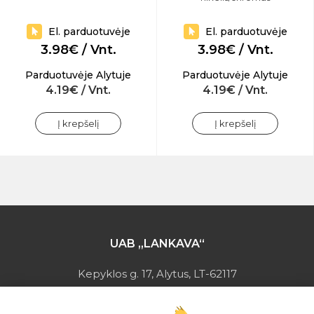
El. parduotuvėje
El. parduotuvėje
3.98€ / Vnt.
3.98€ / Vnt.
Parduotuvėje Alytuje
Parduotuvėje Alytuje
4.19€ / Vnt.
4.19€ / Vnt.
Į krepšelį
Į krepšelį
UAB „LANKAVA“
Kepyklos g. 17, Alytus, LT-62117
Įmonės kodas: 149728275
PVM mokėtojo kodas: LT497282716