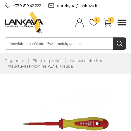
+370 610 42 222
eprekyba@lankava.lt
0
0
Pagrindinis
Elektros prekės
Įrankiai elektrikui
Atsuktuvas kryžminis PZ/FL1 Haupa