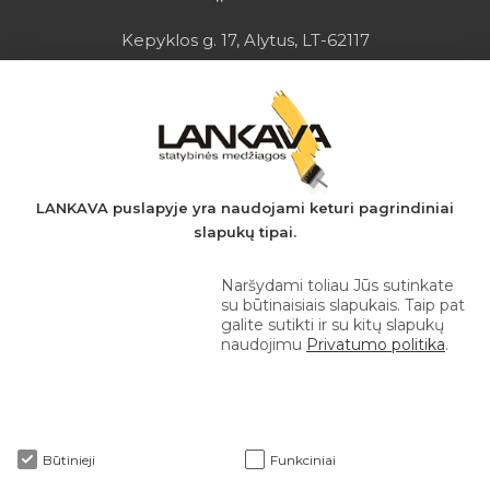
Kepyklos g. 17, Alytus, LT-62117
Įmonės kodas: 149728275
PVM mokėtojo kodas: LT497282716
A.s.: LT037044060001923651
AB SEB bankas
+370 610 42 222
LANKAVA puslapyje yra naudojami keturi pagrindiniai
slapukų tipai.
eprekyba@lankava.lt
Naršydami toliau Jūs sutinkate
su būtinaisiais slapukais. Taip pat
galite sutikti ir su kitų slapukų
naudojimu
Privatumo politika
.
Apie mus
Būtinieji
Funkciniai