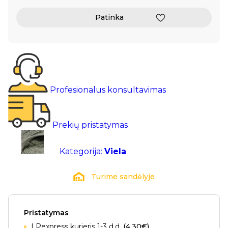
Patinka
Profesionalus konsultavimas
Prekių pristatymas
Kategorija:
Viela
Turime sandėlyje
Pristatymas
LPexpress kurjeris 1-3 d.d.
(4.30€)