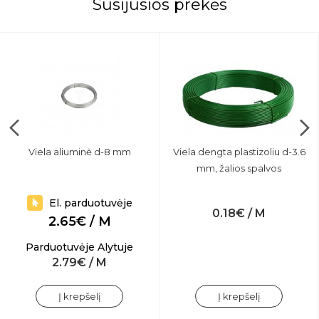
Susijusios prekės
Viela aliuminė d-8 mm
Viela dengta plastizoliu d-3.6
mm, žalios spalvos
El. parduotuvėje
0.18€ / M
2.65€ / M
Parduotuvėje Alytuje
2.79€ / M
Į krepšelį
Į krepšelį