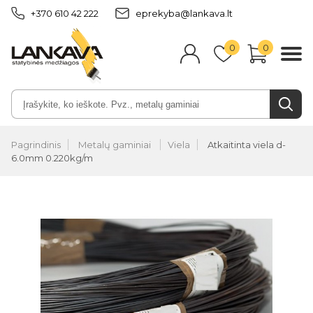
+370 610 42 222
eprekyba@lankava.lt
0
0
Pagrindinis
Metalų gaminiai
Viela
Atkaitinta viela d-
6.0mm 0.220kg/m