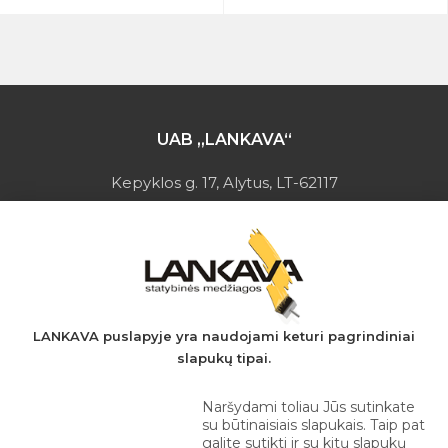
UAB „LANKAVA“
Kepyklos g. 17, Alytus, LT-62117
Įmonės kodas: 149728275
PVM mokėtojo kodas: LT497282716
A.s.: LT037044060001923651
AB SEB bankas
+370 610 42 222
LANKAVA puslapyje yra naudojami keturi pagrindiniai
slapukų tipai.
eprekyba@lankava.lt
Naršydami toliau Jūs sutinkate
su būtinaisiais slapukais. Taip pat
galite sutikti ir su kitų slapukų