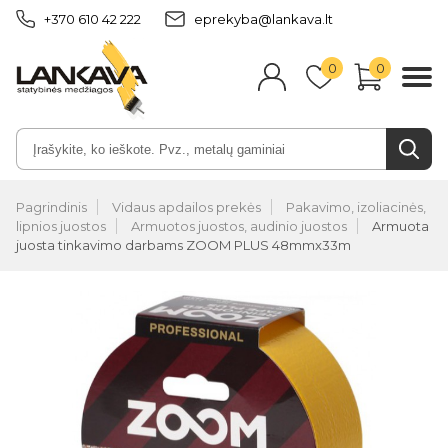
+370 610 42 222
eprekyba@lankava.lt
0
0
Pagrindinis
Vidaus apdailos prekės
Pakavimo, izoliacinės,
lipnios juostos
Armuotos juostos, audinio juostos
Armuota
juosta tinkavimo darbams ZOOM PLUS 48mmx33m