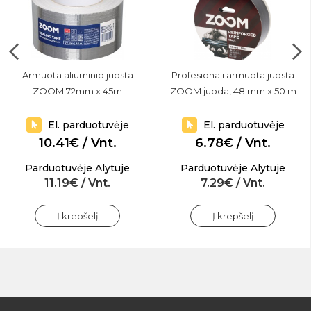
Armuota aliuminio juosta
Profesionali armuota juosta
ZOOM 72mm x 45m
ZOOM juoda, 48 mm x 50 m
El. parduotuvėje
El. parduotuvėje
10.41€ / Vnt.
6.78€ / Vnt.
Parduotuvėje Alytuje
Parduotuvėje Alytuje
11.19€ / Vnt.
7.29€ / Vnt.
Į krepšelį
Į krepšelį