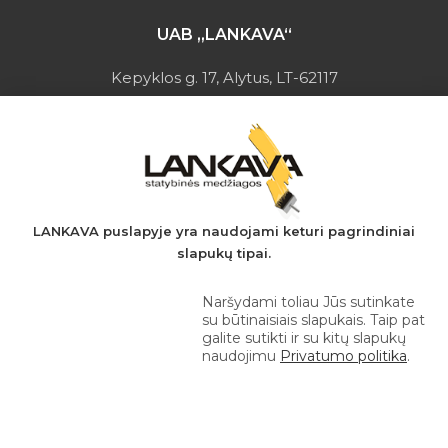
UAB „LANKAVA“
Kepyklos g. 17, Alytus, LT-62117
Įmonės kodas: 149728275
PVM mokėtojo kodas: LT497282716
A.s.: LT037044060001923651
AB SEB bankas
+370 610 42 222
LANKAVA puslapyje yra naudojami keturi pagrindiniai
slapukų tipai.
eprekyba@lankava.lt
Naršydami toliau Jūs sutinkate
su būtinaisiais slapukais. Taip pat
galite sutikti ir su kitų slapukų
naudojimu
Privatumo politika
.