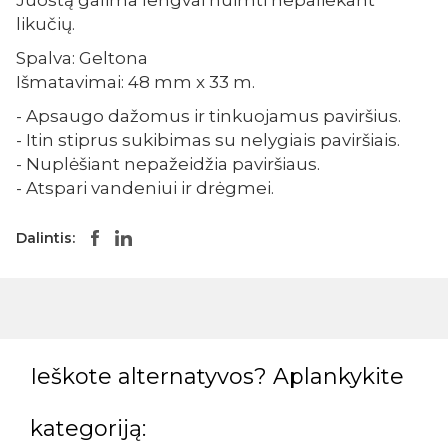
Juostą galima lengvai nuimti nepaliekant
likučių.
Spalva: Geltona
Išmatavimai: 48 mm x 33 m.
- Apsaugo dažomus ir tinkuojamus paviršius.
- Itin stiprus sukibimas su nelygiais paviršiais.
- Nuplėšiant nepažeidžia paviršiaus.
- Atspari vandeniui ir drėgmei.
Dalintis:
Ieškote alternatyvos? Aplankykite
kategoriją: