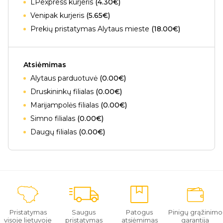
LPexpress kurjeris
(4.30€)
Venipak kurjeris
(5.65€)
Prekių pristatymas Alytaus mieste
(18.00€)
Atsiėmimas
Alytaus parduotuvė
(0.00€)
Druskininkų filialas
(0.00€)
Marijampolės filialas
(0.00€)
Simno filialas
(0.00€)
Daugų filialas
(0.00€)
Pristatymas
Saugus
Patogus
Pinigų grąžinimo
visoje lietuvoje
pristatymas
atsiėmimas
garantija