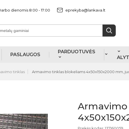
arbo dienomis 8:00 - 17:00
eprekyba@lankava.lt
PARDUOTUVĖS
PASLAUGOS
ALY
avimo tinklas
Armavimo tinklas blokeliams 4x50x150x2000 mm, ju
Armavimo t
4x50x150x
Prekės kodas: 137160059