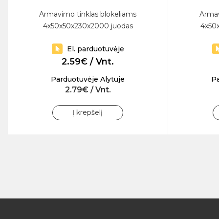
Armavimo tinklas blokeliams
Armav
4x50x50x230x2000 juodas
4x50
El. parduotuvėje
2.59€ / Vnt.
Parduotuvėje Alytuje
Pa
2.79€ / Vnt.
Į krepšelį