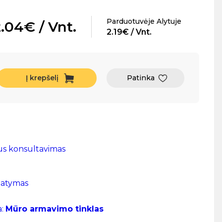
Parduotuvėje Alytuje
.04€ / Vnt.
2.19€ / Vnt.
Į krepšelį
Patinka
us konsultavimas
tatymas
a:
Mūro armavimo tinklas