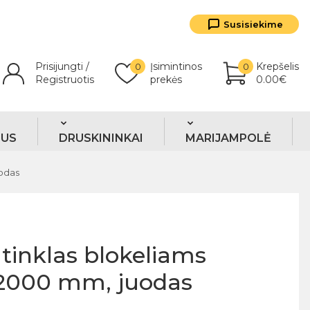
Susisiekime
Prisijungti /
Įsimintinos
Krepšelis
0
0
Registruotis
prekės
0.00€
TUS
DRUSKININKAI
MARIJAMPOLĖ
odas
inklas blokeliams
2000 mm, juodas