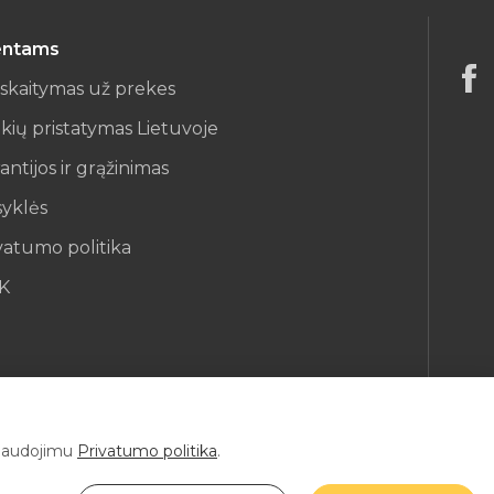
entams
iskaitymas už prekes
kių pristatymas Lietuvoje
antijos ir grąžinimas
syklės
vatumo politika
K
ų naudojimu
Privatumo politika
.