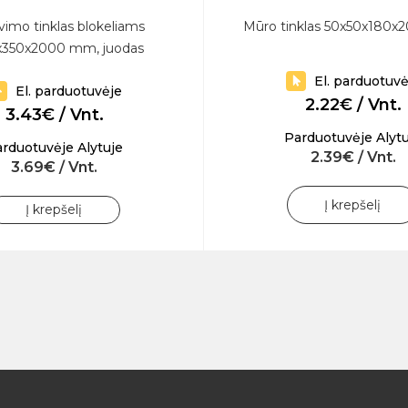
imo tinklas blokeliams
Mūro tinklas 50x50x180
x350x2000 mm, juodas
El. parduotuvė
El. parduotuvėje
2.22€ / Vnt.
3.43€ / Vnt.
Parduotuvėje Alytu
rduotuvėje Alytuje
2.39€ / Vnt.
3.69€ / Vnt.
Į krepšelį
Į krepšelį