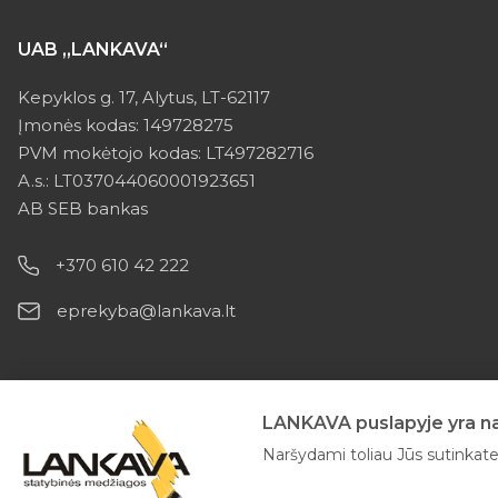
UAB „LANKAVA“
Kepyklos g. 17, Alytus, LT-62117
Įmonės kodas: 149728275
PVM mokėtojo kodas: LT497282716
A.s.: LT037044060001923651
AB SEB bankas
+370 610 42 222
eprekyba@lankava.lt
LANKAVA puslapyje yra nau
Naršydami toliau Jūs sutinkate 