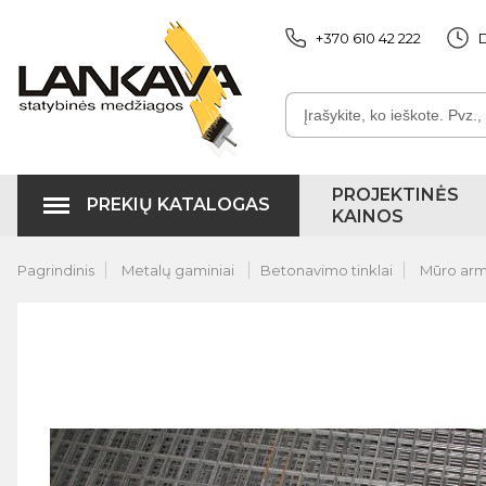
+370 610 42 222
D
PROJEKTINĖS
PREKIŲ KATALOGAS
KAINOS
Pagrindinis
Metalų gaminiai
Betonavimo tinklai
Mūro arm