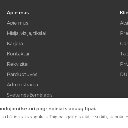
Apie mus
Kli
Apie mus
Ats
Misija, vizija, tikslai
Pre
Karjera
Gar
Kontaktai
Tai
Rekvizitai
Pri
Parduotuvės
DU
Administracija
Svetainės žemėlapis
El parduotuvės kontaktai
dojami keturi pagrindiniai slapukų tipai.
su būtinaisiais slapukais. Taip pat galite sutikti ir su kitų slapuk