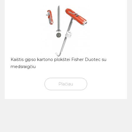
Kaištis gipso kartono plokštei Fisher Duotec su
medsraigčiu
Plačiau