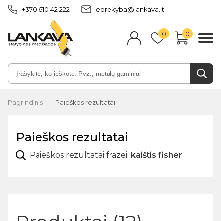
+370 610 42 222
eprekyba@lankava.lt
0
0
Pagrindinis
Paieškos rezultatai
Paieškos rezultatai
Paieškos rezultatai frazei:
kaištis fisher