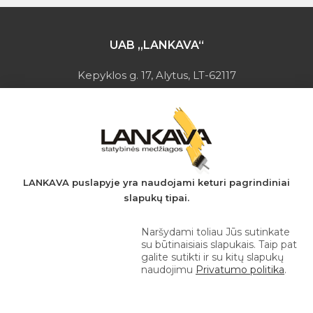
UAB „LANKAVA“
Kepyklos g. 17, Alytus, LT-62117
Įmonės kodas: 149728275
PVM mokėtojo kodas: LT497282716
A.s.: LT037044060001923651
AB SEB bankas
+370 610 42 222
LANKAVA puslapyje yra naudojami keturi pagrindiniai
slapukų tipai.
eprekyba@lankava.lt
Naršydami toliau Jūs sutinkate
su būtinaisiais slapukais. Taip pat
galite sutikti ir su kitų slapukų
naudojimu
Privatumo politika
.